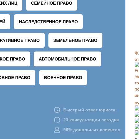
Ж
о
р