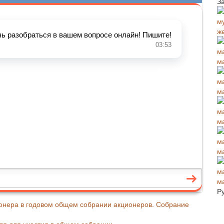
З
ж
м
м
м
м
м
Р
ионера в годовом общем собрании акционеров. Собрание
ля для участия в общем собрании