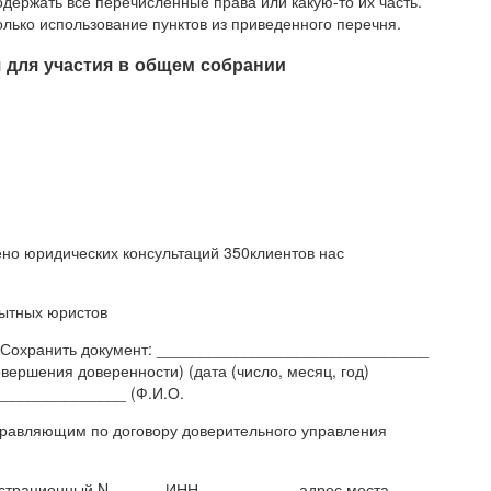
держать все перечисленные права или какую-то их часть.
лько использование пунктов из приведенного перечня.
 для участия в общем собрании
но юридических консультаций 350клиентов нас
пытных юристов
кб Сохранить документ: _______________________________
ршения доверенности) (дата (число, месяц, год)
_______________ (Ф.И.О.
равляющим по договору доверительного управления
истрационный N _____, ИНН __________, адрес места