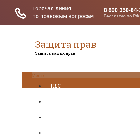
Защита прав
Защита ваших прав
Меню
НДС
ДТП
Загранпаспорт
Транспортный налог