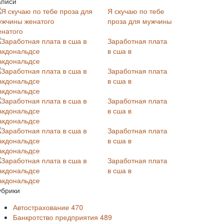
аписи
Я скучаю по тебе
проза для мужчины
енатого
Заработная плата
в сша в
акдональдсе
Заработная плата
в сша в
акдональдсе
Заработная плата
в сша в
акдональдсе
Заработная плата
в сша в
акдональдсе
Заработная плата
в сша в
акдональдсе
убрики
Автострахование
470
Банкротство предприятия
489