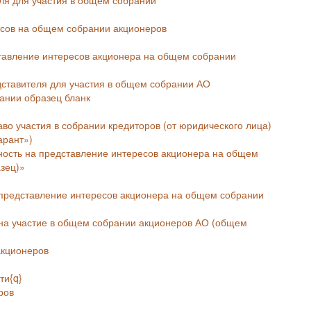
есов на общем собрании акционеров
тавление интересов акционера на общем собрании
тавителя для участия в общем собрании АО
рании образец бланк
о участия в собрании кредиторов (от юридического лица)
арант»)
ность на представление интересов акционера на общем
зец)»
 представление интересов акционера на общем собрании
на участие в общем собрании акционеров АО (общем
акционеров
ти{q}
ров