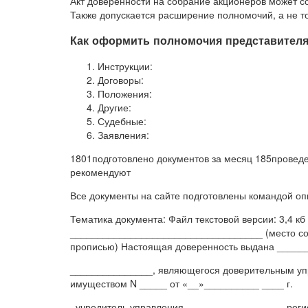
Акт доверенности на собрание акционеров может со
Также допускается расширение полномочий, а не то
Как оформить полномочия представителя
Инструкции:
Договоры:
Положения:
Другие:
Судебные:
Заявления:
1801подготовлено документов за месяц 185проведе
рекомендуют
Все документы на сайте подготовлены командой о
Тематика документа: Файл текстовой версии: 3,4 
___________________________________ (место сове
прописью) Настоящая доверенность выдана _____
_______________, являющегося доверительным уп
имуществом N _____ от «__»__________ ____ г.
, учредитель управления — _______________, рег