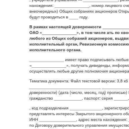
нахождения: _______________, номер лицевого счет
внеочередных) Общих собраниях акционеров Откры
будут проводиться в ____ году.
В рамках настоящей доверенности ___________
ОАО «_______________», в том числе ать по св
любого из Общих собраний акционеров, выдвиг
исполнительный орган, Ревизионную комиссию,
исполнительного органа.
_______________ имеет право подписывать любые
«_______________», получать дивиденды, информ
осуществлять любые другие полномочия акционер
Тематика документа: Файл текстовой версии: 3,8
_______________________________ ____________
доверенности) (дата (число, месяц, год) пропись
гражданство ____________, паспорт: серия ______
, код подразделения ______________, зарегистриро
представлять интересы Закрытого акционерного о
ИНН ________________, адрес места нахождения:
по Договору доверительного управления имущество