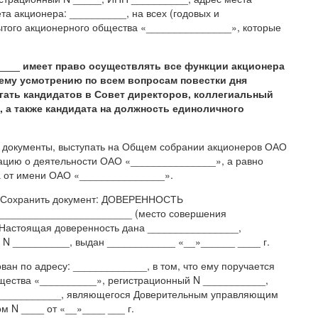
а акционера: __________, на всех (годовых и
того акционерного общества «_______________», которые
____ имеет право осуществлять все функции акционера
оему усмотрению по всем вопросам повестки дня
ать кандидатов в Совет директоров, коллегиальный
 а также кандидата на должность единоличного
 документы, выступать на Общем собрании акционеров ОАО
ацию о деятельности ОАО «_______________», а равно
а от имени ОАО «_______________».
 кб Сохранить документ: ДОВЕРЕННОСТЬ
_______________________ (место совершения
ю) Настоящая доверенность дана ________________,
, N __________, выдан ____________ «__»______ ____ г.
ван по адресу: _____________, в том, что ему поручается
бщества «__________», регистрационный N ___________,
 ___________, являющегося Доверительным управляющим
м N ____ от «__»____ ___ г.