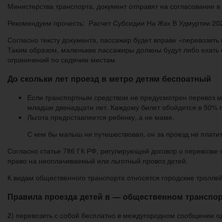
Министерства транспорта, документ отправят на согласование в 
Рекомендуем прочесть: Расчет Субсидии На Жкх В Удмуртии 20
Согласно тексту документа, пассажир будет вправе «перевозить 
Таким образом, маленькие пассажиры должны будут либо ехать ст
ограничений по сидячим местам.
До скольки лет проезд в метро детям беспоатный
Если транспортным средством не предусмотрен перевоз мал
младше двенадцати лет. Каждому билет обойдется в 50% 
Льгота предоставляется ребенку, а не маме.
С кем бы малыш ни путешествовал, он за проезд не платит
Согласно статье 786 ГК РФ, регулирующей договор о перевозк
право на неоплачиваемый или льготный провоз детей.
К видам общественного транспорта относятся городские троллей
Правила проезда детей в — общественном транспо
2) перевозить с собой бесплатно в междугородном сообщении од