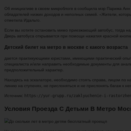
Об инициативе в своем микроблоге в сообщила мэр Парижа Анн Ид
обладателей низких доходов и неполных семей. «Жители, котор
отметила Идальго.
Если вы хотите остановить мимо приезжающий автобус, тогда на
Дверь автобуса открывается при помощи нажатия красной кнопки,
Детский билет на метро в москве с какого возраста
дается практикующими юристами, имеющими практический опыт 
специалиста и/или направить необходимые документы для анали
предположительный характер.
Находясь на эскалаторе, необходимо стоять справа, лицом по н
линию на ступенях, не прислоняться и не прислонять багаж к н
Источник:
https://yur-grupp.ru/zaklyuchenie-i-rastorzhe
Условия Проезда С Детьми В Метро Мо