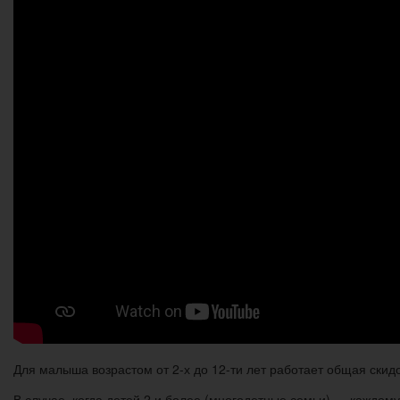
Для малыша возрастом от 2-х до 12-ти лет работает общая скид
В случае, когда детей 2 и более (многодетные семьи) — каждом