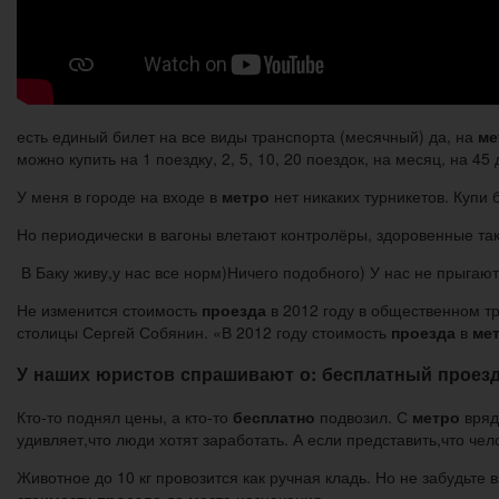
есть единый билет на все виды транспорта (месячный) да, на
ме
можно купить на 1 поездку, 2, 5, 10, 20 поездок, на месяц, на 45 
У меня в городе на входе в
метро
нет никаких турникетов. Купи 
Но периодически в вагоны влетают контролёры, здоровенные таки
В Баку живу,у нас все норм)Ничего подобного) У нас не прыгают
Не изменится стоимость
проезда
в 2012 году в общественном т
столицы Сергей Собянин. «В 2012 году стоимость
проезда
в
ме
У наших юристов спрашивают о: бесплатный проезд
Кто-то поднял цены, а кто-то
бесплатно
подвозил. С
метро
вряд
удивляет,что люди хотят заработать. А если представить,что че
Животное до 10 кг провозится как ручная кладь. Но не забудьте
стоимости
проезда
до места назначения.