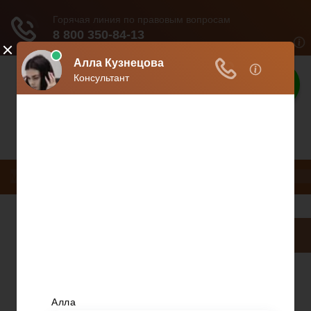
Защита прав
Защита ваших прав
Меню
НДС
ДТП
Загранпаспорт
Транспортный налог