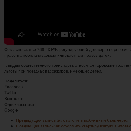
Согласно статье 786 ГК РФ, регулирующей договор о перевозк
право на неоплачиваемый или льготный провоз детей.
К видам общественного транспорта относятся городские троллей
льготы при поездках пассажиров, имеющих детей.
Поделиться:
Facebook
Twitter
Вконтакте
Одноклассники
Google+
Предыдущая запись
Как отключить мобильный банк через 
Следующая запись
Как оформить квартиру взятую в ипотек