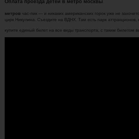
Оплата проезда детей в метро москвы
метро
в
час-пик — и никаких американских горок уже не захоче
цирк Никулина. Съездите на ВДНХ. Там есть парк аттракционов, 
купите единый билет на все виды транспорта, с таким билетом 