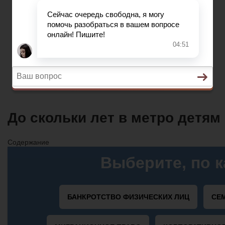
Автострахование
НДС
ДТП
Загранпаспорт
Транспортный налог
Автострахование
До скольки лет в метро детя
Содержание