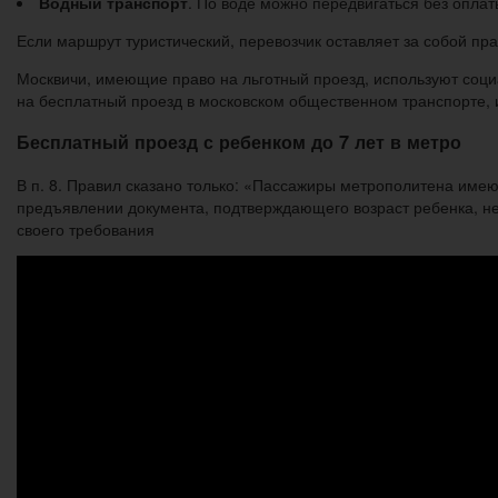
Водный транспорт
. По воде можно передвигаться без оплат
Если маршрут туристический, перевозчик оставляет за собой пра
Москвичи, имеющие право на льготный проезд, используют соци
на бесплатный проезд в московском общественном транспорте, 
Бесплатный проезд с ребенком до 7 лет в метро
В п. 8. Правил сказано только: «Пассажиры метрополитена имею
предъявлении документа, подтверждающего возраст ребенка, не
своего требования