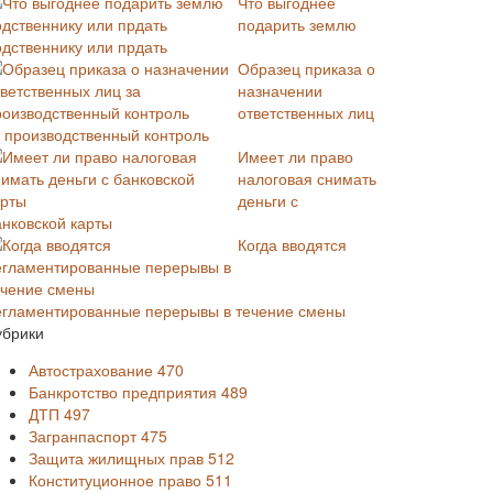
Что выгоднее
подарить землю
одственнику или прдать
Образец приказа о
назначении
ответственных лиц
а производственный контроль
Имеет ли право
налоговая снимать
деньги с
анковской карты
Когда вводятся
егламентированные перерывы в течение смены
убрики
Автострахование
470
Банкротство предприятия
489
ДТП
497
Загранпаспорт
475
Защита жилищных прав
512
Конституционное право
511