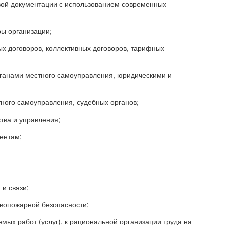
вой документации с использованием современных
ы организации;
х договоров, коллективных договоров, тарифных
рганами местного самоуправления, юридическими и
тного самоуправления, судебных органов;
тва и управления;
ентам;
и связи;
ивопожарной безопасности;
ых работ (услуг), к рациональной организации труда на