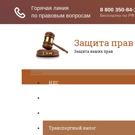
Защита прав
Защита ваших прав
Меню
НДС
ДТП
Загранпаспорт
Транспортный налог