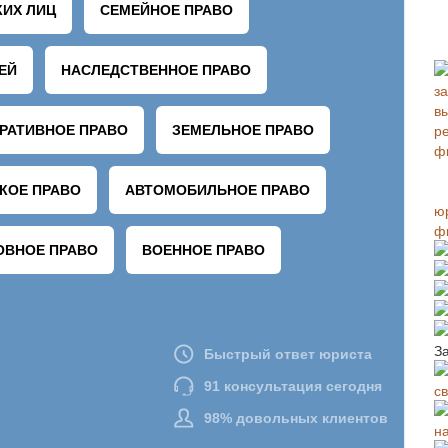
ю
ф
З
с
н