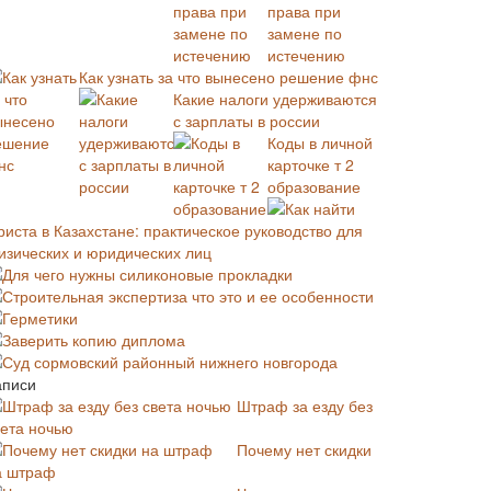
права при
замене по
истечению
Как узнать за что вынесено решение фнс
Какие налоги удерживаются
с зарплаты в россии
Коды в личной
карточке т 2
образование
Как найти
риста в Казахстане: практическое руководство для
изических и юридических лиц
Для чего нужны силиконовые прокладки
Строительная экспертиза что это и ее особенности
Герметики
Заверить копию диплома
Суд сормовский районный нижнего новгорода
аписи
Штраф за езду без
вета ночью
Почему нет скидки
а штраф