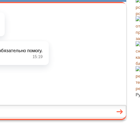
р
з
б
р
Р