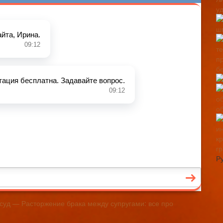
у
ш
б
о
г
Р
 суд — Расторжение брака между супругами: все про