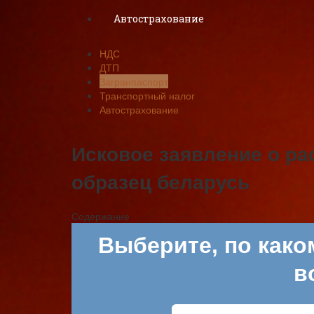
Автострахование
НДС
ДТП
Загранпаспорт
Транспортный налог
Автострахование
Исковое заявление о ра
образец беларусь
Содержание