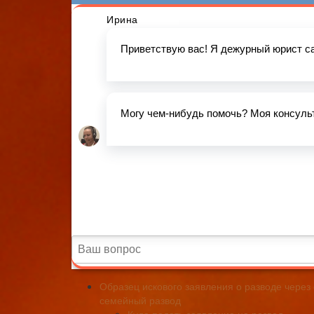
Образец искового заявления о разводе через
семейный развод
Куда подать заявление на развод