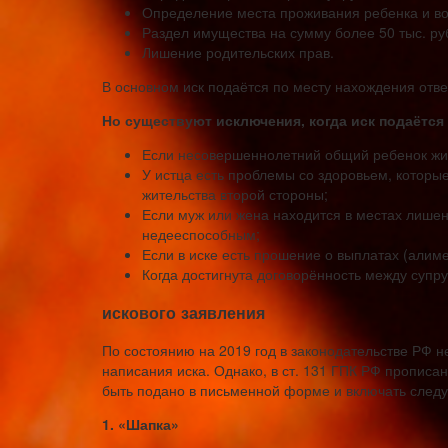
Определение места проживания ребенка и во
Раздел имущества на сумму более 50 тыс. ру
Лишение родительских прав.
В основном иск подаётся по месту нахождения отве
Но существуют исключения, когда иск подаётся
Если несовершеннолетний общий ребенок жив
У истца есть проблемы со здоровьем, которы
жительства второй стороны;
Если муж или жена находится в местах лишен
недееспособным;
Если в иске есть прошение о выплатах (алиме
Когда достигнута договорённость между супр
искового заявления
По состоянию на 2019 год в законодательстве РФ 
написания иска. Однако, в ст. 131 ГПК РФ прописа
быть подано в письменной форме и включать след
1. «Шапка»