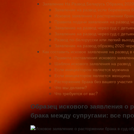
Заявление На Развод Беларусь Образец 2020
Заявление на развод если беременна б
Исковое заявление о расторжении брака
Правила подачи заявления на развод че
Заявление на развод через суд с детьм
Заявление на развод через суд с детьм
Развод по-белорусски или легкий выход
Заявление на развод образец 2020 чере
Как составить исковое заявление на развод в 
Правила составления искового заявлен
Шаблон искового заявления на развод
Если инициатором является мужчина
Если инициатором является женщина
Расторжение брака без вашего участия 
Что мы делаем?
Что требуется от вас?
Образец искового заявления о 
брака между супругами: все пр