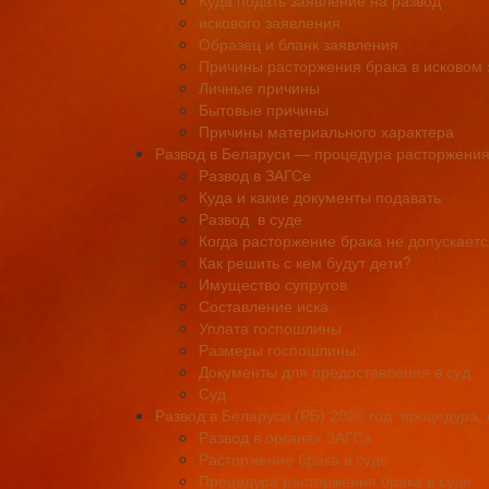
искового заявления
Образец и бланк заявления
Причины расторжения брака в исковом
Личные причины
Бытовые причины
Причины материального характера
Развод в Беларуси — процедура расторжения 
Развод в ЗАГСе
Куда и какие документы подавать
Развод в суде
Когда расторжение брака не допускает
Как решить с кем будут дети?
Имущество супругов
Составление иска
Уплата госпошлины
Размеры госпошлины:
Документы для предоставления в суд
Суд
Развод в Беларуси (РБ) 2020 год: процедура,
Развод в органах ЗАГСа
Расторжение брака в суде
Процедура расторжения брака в суде