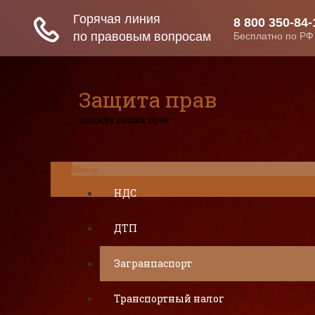
Защита прав
Защита ваших прав
Меню
НДС
ДТП
Загранпаспорт
Транспортный налог