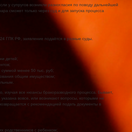
сли у супругов возникли разногласия по поводу дальнейшей
ара сможет только через суд и для запуска процесса
. 24 ГПК РФ, заявление подаётся в разные суды.
ни детей;
нтов;
 суммой менее 50 тыс. руб;
ьзования общим имуществом;
ельным.
о, изучая все нюансы бракоразводного процесса. Бывает,
 указана вовсе, или возникают вопросы, которыми не
 возвращается с рекомендацией подать документы в
х родственников с ребенком;