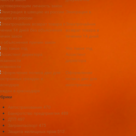
достоверяющим личность закон
Эмиграция в
вецию из россии
Электрочайник
возврат товара в
течении 14 дней
ез объяснения причин закон
Что такое гпд
Ассистент
директора
бязанности
Оформление
полиса дмс для
иностранных
раждан в краснодаре
убрики
Автострахование
470
Банкротство предприятия
489
ДТП
497
Загранпаспорт
475
Защита жилищных прав
512