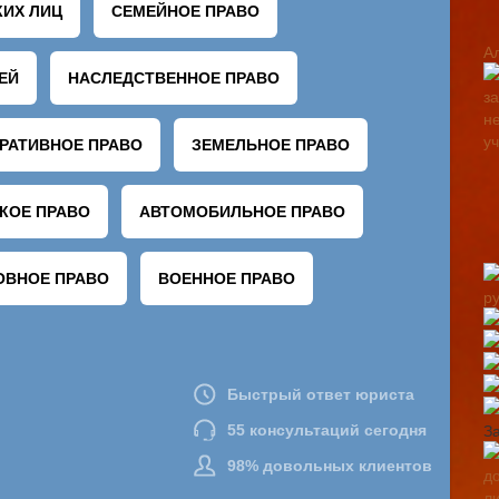
А
р
З