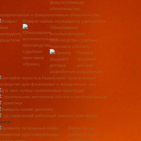
льтернативные и факультативные обязательства
Возврат займа нерезиденту учредителю
Обжалование
исполнительного
производства судебных
приставов образец
Пример
трудовой
договор
разработчик
Как найти юриста в Казахстане: практическое
уководство для физических и юридических лиц
Для чего нужны силиконовые прокладки
Строительная экспертиза что это и ее особенности
Герметики
Заверить копию диплома
Суд сормовский районный нижнего новгорода
аписи
Является ли
военный билет
документом