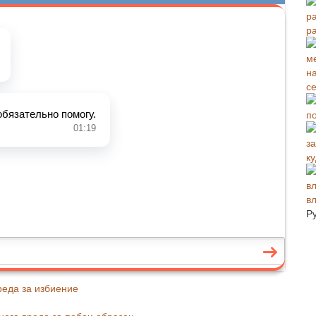
ра
с
п
к
в
Р
реда за избиение
ного вреда за побои образец