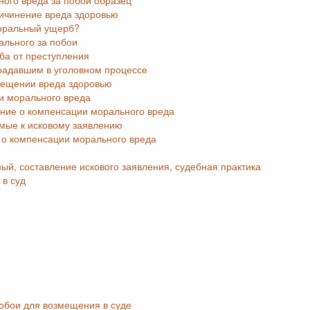
ичинение вреда здоровью
моральный ущерб?
ального за побои
ба от преступления
радавшим в уголовном процессе
змещении вреда здоровью
и морального вреда
ение о компенсации морального вреда
емые к исковому заявлению
я о компенсации морального вреда
й, составление искового заявления, судебная практика
 в суд
обои для возмещения в суде