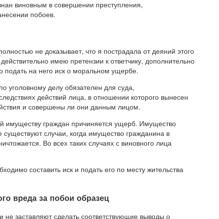
ризнан виновным в совершении преступления,
нанесении побоев.
олностью не доказывает, что я пострадала от деяний этого
 действительно имею претензии к ответчику, дополнительно
то подать на него иск о моральном ущербе.
по уголовному делу обязателен для суда,
ледствиях действий лица, в отношении которого вынесен
ействия и совершены ли они данным лицом.
ий имуществу граждан причиняется ущерб. Имущество
 существуют случаи, когда имущество гражданина в
ичтожается. Во всех таких случаях с виновного лица
ходимо составить иск и подать его по месту жительства
го вреда за побои образец
и не заставляют сделать соответствующие выводы о