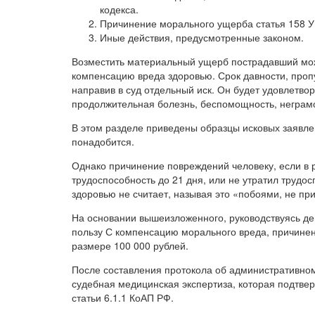
кодекса.
Причинение морального ущерба статья 158 УК
Иные действия, предусмотренные законом.
Возместить материальный ущерб пострадавший може
компенсацию вреда здоровью. Срок давности, про
направив в суд отдельный иск. Он будет удовлетво
продолжительная болезнь, беспомощность, неграмо
В этом разделе приведены образцы исковых заявлен
понадобится.
Однако причинение повреждений человеку, если в 
трудоспособность до 21 дня, или не утратил трудо
здоровью не считает, называя это «побоями, не п
На основании вышеизложенного, руководствуясь д
пользу С компенсацию морального вреда, причине
размере 100 000 рублей.
После составления протокола об административном
судебная медицинская экспертиза, которая подтве
статьи 6.1.1 КоАП РФ.