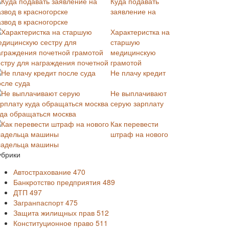
Куда подавать
заявление на
звод в красногорске
Характеристка на
старшую
медицинскую
естру для награждения почетной грамотой
Не плачу кредит
осле суда
Не выплачивают
серую зарплату
уда обращаться москва
Как перевести
штраф на нового
ладельца машины
убрики
Автострахование
470
Банкротство предприятия
489
ДТП
497
Загранпаспорт
475
Защита жилищных прав
512
Конституционное право
511