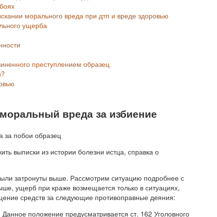
обоях
ыскании морального вреда при дтп и вреде здоровью
льного ущерба
нности
чиненного преступлением образец
и?
ровью
 моральный вреда за избиение
ить выписки из истории болезни истца, справка о
ыли затронуты выше. Рассмотрим ситуацию подробнее с
ыше, ущерб при краже возмещается только в ситуациях,
щение средств за следующие противоправные деяния:
 Данное положение предусматривается ст. 162 Уголовного