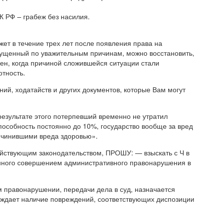
 РФ – грабеж без насилия.
т в течение трех лет после появления права на
пущенный по уважительным причинам, можно восстановить,
рен, когда причиной сложившейся ситуации стали
тность.
ий, ходатайств и других документов, которые Вам могут
результате этого потерпевший временно не утратил
способность постоянно до 10%, государство вообще за вред
ричинившими вреда здоровью».
ействующим законодательством, ПРОШУ: — взыскать с Ч в
нного совершением административного правонарушения в
 правонарушении, передачи дела в суд, назначается
рждает наличие повреждений, соответствующих диспозиции