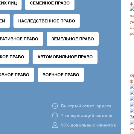
ф
ю
ф
З
к