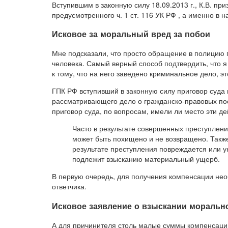
Вступившим в законную силу 18.09.2013 г., К.В. п
предусмотренного ч. 1 ст. 116 УК РФ , а именно в 
Исковое за моральный вред за побои
Мне подсказали, что просто обращение в полицию п
человека. Самый верный способ подтвердить, что я
к тому, что на него заведено криминальное дело, э
ГПК РФ вступивший в законную силу приговор суда 
рассматривающего дело о гражданско-правовых пос
приговор суда, по вопросам, имели ли место эти д
Часто в результате совершенных преступлен
может быть похищено и не возвращено. Также
результате преступления повреждается или ун
подлежит взысканию материальный ущерб.
В первую очередь, для получения компенсации необ
ответчика.
Исковое заявление о взыскании морально
А для причинителя столь малые суммы компенсаци