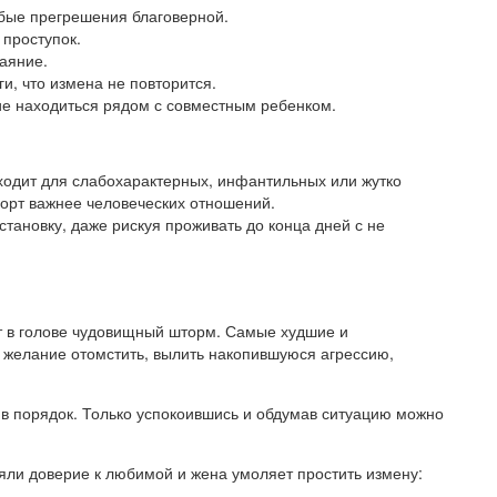
бые прегрешения благоверной.
проступок.
аяние.
и, что измена не повторится.
е находиться рядом с совместным ребенком.
ходит для слабохарактерных, инфантильных или жутко
орт важнее человеческих отношений.
тановку, даже рискуя проживать до конца дней с не
т в голове чудовищный шторм. Самые худшие и
, желание отомстить, вылить накопившуюся агрессию,
 в порядок. Только успокоившись и обдумав ситуацию можно
ряли доверие к любимой и жена умоляет простить измену: