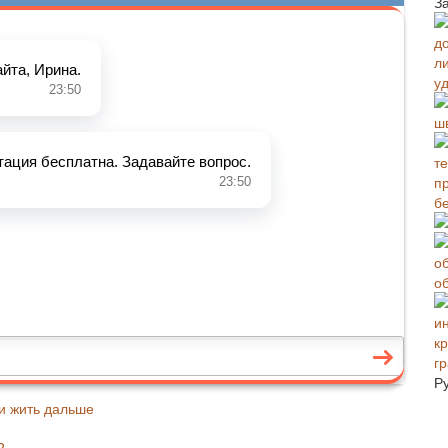
З
у
ш
б
о
г
Р
и жить дальше
?