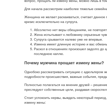
вопрос, прощать ли измену жены, можно лишь в том
Для начала рассмотрим наиболее тяжелые семейные
Женщина не желает раскаиваться, считает данное 
кризис исключительно на супруга.
Абсолютно нет веры обещаниям, не повторят
Жена испытывает к любовнику серьезные чувс
Супруга срывается налево уже не впервые.
Измена имеет длинную историю и вас обман
Раскол в отношениях произошел задолго до а
последнюю каплю.
Почему мужчина прощает измену жены?
Однобоко рассматривать ситуацию с адюльтером же
подробности происшествия, важные события, пред
Полностью полагаться на мнение друзей – решение 
преследуют собственные цели, раздавая скороспел
Стоит успокоить нервы, выждать некоторый период,
измену жены: