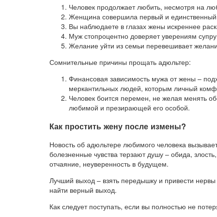
Человек продолжает любить, несмотря на лю
Женщина совершила первый и единственный 
Вы наблюдаете в глазах жены искреннее раск
Муж стопроцентно доверяет уверениям супруг
Желание уйти из семьи перевешивает желани
Сомнительные причины прощать адюльтер:
Финансовая зависимость мужа от жены – под
меркантильных людей, которым личный комф
Человек боится перемен, не желая менять обс
любимой и презирающей его особой.
Как простить жену после измены?
Новость об адюльтере любимого человека вызывае
болезненные чувства терзают душу – обида, злость
отчаяние, неуверенность в будущем.
Лучший выход – взять передышку и привести нервы
найти верный выход.
Как следует поступать, если вы полностью не поте