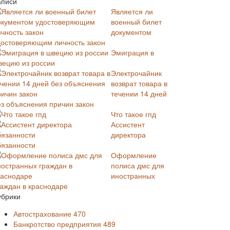
аписи
Является ли
военный билет
документом
достоверяющим личность закон
Эмиграция в
вецию из россии
Электрочайник
возврат товара в
течении 14 дней
ез объяснения причин закон
Что такое гпд
Ассистент
директора
бязанности
Оформление
полиса дмс для
иностранных
раждан в краснодаре
убрики
Автострахование
470
Банкротство предприятия
489