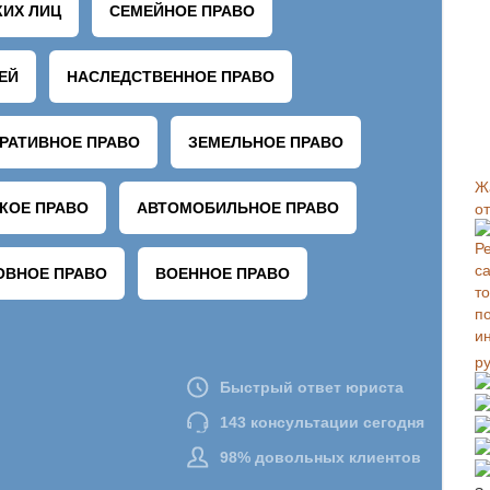
Ж
о
р