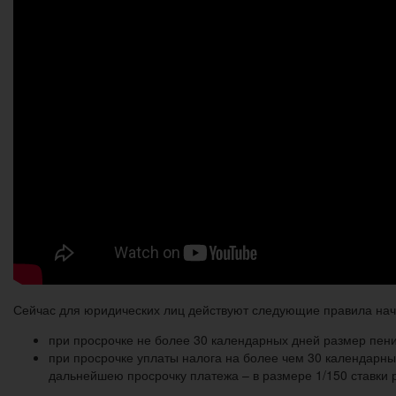
Сейчас для юридических лиц действуют следующие правила начи
при просрочке не более 30 календарных дней размер пен
при просрочке уплаты налога на более чем 30 календарных
дальнейшею просрочку платежа – в размере 1/150 ставки 