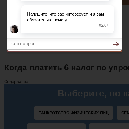
Автострахование
НДС
ДТП
Загранпаспорт
Транспортный налог
Автострахование
Когда платить 6 налог по упр
Содержание