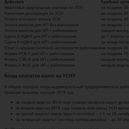
Действие
Крайний сро
Авансовые квартальные платежи по УСН
не позднее 25
Налоговая декларация по УСН
не позднее 30
Уплата итогового налога УСН
не позднее 30
Уплата взносов для ИП без работников
не позднее 1-
Уплата взносов для ИП с работниками
каждый месяц,
Сдача 2-НДФЛ для ИП с работниками
до 1 апреля г
Сдача 6-НДФЛ для ИП с работниками
до конца меся
Отчет о среднесписочной численности работников
не позднее 20
Форма РСВ-1 для ИП с работниками
не позднее 15
Форма СЗВ-М для ИП с работниками
каждый месяц,
Форма 4-ФСС для ИП с работниками
каждый кварта
Когда платится налог на УСН?
В общем порядке, когда индивидуальный предприниматель рабо
примера возьмем текущий 2019 год:
за первый квартал 2019 года (январь-февраль-март) дела
за второй квартал 2019 года (апрель-май-июнь) УСН выпла
за третий квартал (июль-август-сентябрь) – с 1 по 25 октяб
за четвертый квартал (октябрь-ноябрь-декабрь) – до 30 а