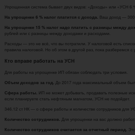
Упрощенная система бывает двух видов: «Доходы» или «УСН 6 
На упрощенке 6 % налог платится с дохода.
Ваш доход — 300 
На упрощенке 15 % налог надо платить с разницы между д
рублей или с разницы между доходами и расходами.
Расходы — это не всё, что вы потратили. У налоговой есть списо
правила налоговой. Но об этом в другой раз, пока разберемся с
Кто вправе работать на УСН
Для работы на упрощенке ИП обязан соблюдать три условия.
Объем доходов за год.
До 2017 года максимальный объем был 6
Сфера работы.
ИП не может добывать, продавать полезные иск
если планируете стать нефтяным магнатом, УСН не подойдет.
346.12 ст НК — о сфере работы и количестве сотрудников для У
Количество сотрудников.
Для упрощенки на вас должно работат
Количество сотрудников считается за отчетный период.
Это