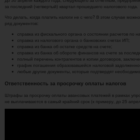
До 30 апреля каждого года, следующего за отчетным, предпри
за последний (четвертый) квартал прошедшего налогового года.
Что делать, когда платить налоги не с чего? В этом случае мож
ряд документов:
справка из фискального органа о состоянии расчетов по н
справка из налогового органа о банковских счетах ИП;
справка из банка об остатке средств на счете;
справка из банка об обороте финансов на счете за послед
полный перечень контрагентов и копии договоров, заключ
график погашения образовавшейся налоговой задолженно
любые другие документы, которые подтвердят необходимос
Ответственность за просрочку оплаты налогов
Штрафы за просрочку оплаты авансовых платежей в рамках упр
не выплачиваются в самый крайний срок (к примеру, до 25 апре