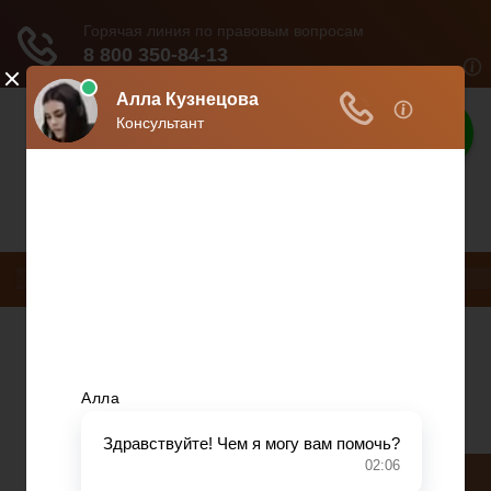
Защита прав
Защита ваших прав
Меню
НДС
ДТП
Загранпаспорт
Транспортный налог