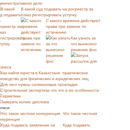
дминистративное дело
В какой суд подавать на росреестр за
отказ регистрировать уступку
С какого времени действуют
права при замене по
истечению
Как узнать за
что вынесено
решение фнс
Запуск
рассылок для
изнеса
Как найти юриста в Казахстане: практическое
уководство для физических и юридических лиц
Для чего нужны силиконовые прокладки
Строительная экспертиза что это и ее особенности
Герметики
Заверить копию диплома
аписи
Что такое честная
онкуренция
Куда подавать