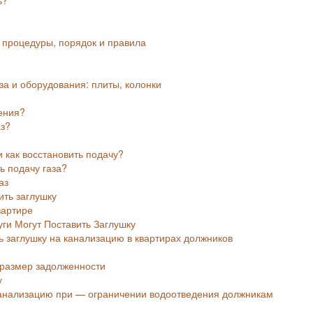
е процедуры, порядок и правила
а и оборудования: плиты, колонки
дения?
аз?
и как восстановить подачу?
ть подачу газа?
аз
ить заглушку
вартире
ги Могут Поставить Заглушку
 заглушку на канализацию в квартирах должников
и размер задолженности
у
канализацию при — ограничении водоотведения должникам