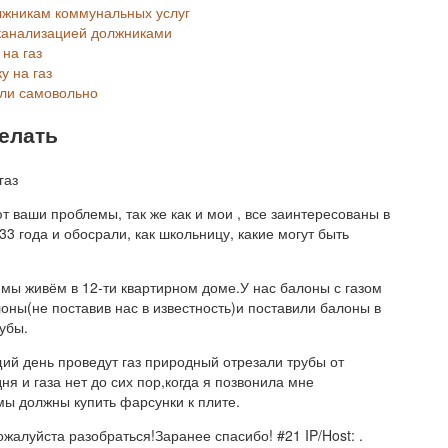
лжникам коммунальных услуг
 канализацией должниками
 на газ
у на газ
яли самовольно
делать
ют ваши проблемы, так же как и мои , все заинтересованы в
33 года и обосрали, как школьницу, какие могут быть
!мы живём в 12-ти квартирном доме.У нас балоны с газом
оны(не поставив нас в известность)и поставили балоны в
рубы.
ий день проведут газ природный отрезали трубы от
ня и газа нет до сих пор,когда я позвонила мне
 мы должны купить фарсунки к плите.
жалуйста разобраться!Заранее спасибо! #21 IP/Host: .