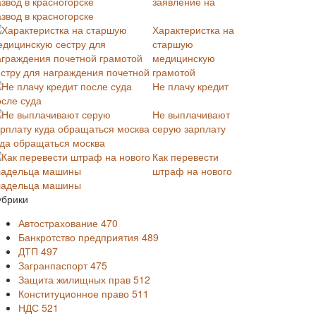
заявление на
звод в красногорске
Характеристка на
старшую
медицинскую
естру для награждения почетной грамотой
Не плачу кредит
осле суда
Не выплачивают
серую зарплату
уда обращаться москва
Как перевести
штраф на нового
ладельца машины
убрики
Автострахование
470
Банкротство предприятия
489
ДТП
497
Загранпаспорт
475
Защита жилищных прав
512
Конституционное право
511
НДС
521