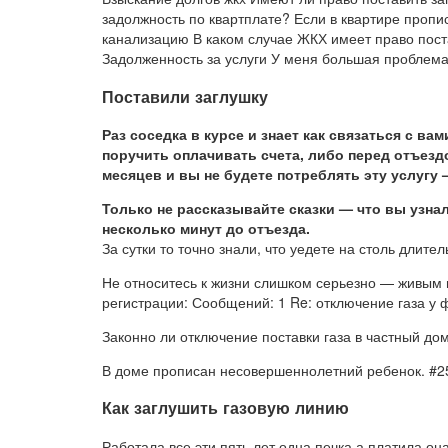
задолжность по квартплате? Если в квартире пропи
канализацию В каком случае ЖКХ имеет право поста
Задолженность за услуги У меня большая проблема 
Поставили заглушку
Раз соседка в курсе и знает как связаться с в
поручить оплачивать счета, либо перед отъездо
месяцев и вы не будете потреблять эту услугу 
Только не рассказывайте сказки — что вы узнал
несколько минут до отъезда.
За сутки то точно знали, что уедете на столь длител
Не относитесь к жизни слишком серьезно — живым ва
регистрации: Сообщений: 1 Re: отключение газа у 
Законно ли отключение поставки газа в частный до
В доме прописан несовершеннолетний ребенок. #25 
Как заглушить газовую линию
Работала все эти пять лет одна печка,а платила она