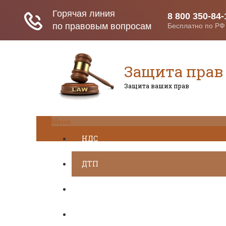
Защита прав
Защита ваших прав
Меню
НДС
ДТП
Загранпаспорт
Транспортный налог