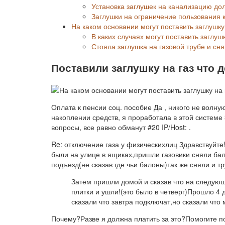
Установка заглушек на канализацию до
Заглушки на ограничение пользования
На каком основании могут поставить заглушку
В каких случаях могут поставить заглушк
Стояла заглушка на газовой трубе и сн
Поставили заглушку на газ что 
Оплата к пенсии соц. пособие Да , никого не волну
накоплении средств, я проработала в этой системе 
вопросы, все равно обманут #20 IP/Host: .
Re: отключение газа у физическихлиц Здравствуйте
были на улице в ящиках,пришли газовики сняли бал
подъезд(не сказав где чьи балоны)так же сняли и т
Затем пришли домой и сказав что на следующ
плитки и ушли!(это было в четверг)Прошло 4 д
сказали что завтра подключат,но сказали что
Почему?Разве я должна платить за это?Помогите по