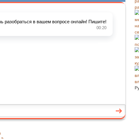
ра
с
п
к
в
Р
з
ь?