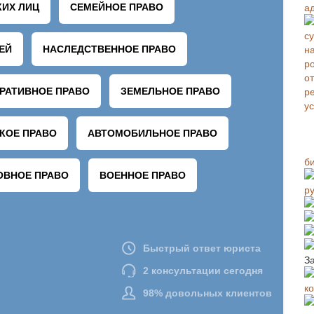
а
б
р
З
к