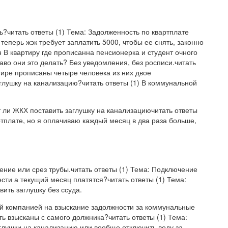
ь?читать ответы (1) Тема: Задолженность по квартплате
теперь жэк требует заплатить 5000, чтобы ее снять, законно
н В квартиру где прописанна пенсионерка и студент очного
аво они это делать? Без уведомления, без росписи.читать
ртире прописаны четыре человека из них двое
лушку на канализацию?читать ответы (1) В коммунальной
т ли ЖКХ поставить заглушку на канализациючитать ответы
тплате, но я оплачиваю каждый месяц в два раза больше,
ение или срез трубы.читать ответы (1) Тема: Подключение
ести а текущий месяц платятся?читать ответы (1) Тема:
вить заглушку без ссуда.
ей компанией на взыскание задолжности за коммунальные
ть взысканы с самого должника?читать ответы (1) Тема:
глушки на канализацию или вообще отключить воду за