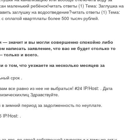
сан маленький ребёнок!читать ответы (1) Тема: Заглушка на
вить заглушку на водоотведение?читать ответы (1) Тема:
с оплатой квартплаты более 500 тысяч рублей.
ами — значит и вы могли совершенно спокойно либо
м написать заявление, что вас не будет столько то
— только и всего.
и о том, что уезжаете на несколько месяцев за
ьный срок .
м все равно из нее не выбраться! #24 IP/Host: . Дата
физическихлиц Здравствуйте.
м в зимний период за задолженность по неуплате.
IP/Host: .
 за две, по своей собственной глупости и к тому же акт у