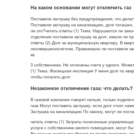
На каком основании могут отключить газ
Поставили заглушку без предупреждения, что делат
Поставили заглушку на канализацию, долг погашен, 
ли это?читать ответы (1) Тема: Нарушается ли зако
отделения поставили заглушку за долг, имели ли пр
ответы (2) Долг за муниципальную квартиру. В ква
несовершеннолетние. Правомерно ли поставили заг
кв.
3 собственника. Не оплачены счета у одного. Може
(1) Тема: Жилищная инспекция У меня долг по квар
чтобы погасить долг.
Незаконное отключение газа: что делать?
В газовой компании говорят нельзя, только подключ
газа Могут поставить заглушку, если долг стоит нам
Заглушка на канализацию По закону, могут ли поста
читать ответы (1) Затраты понесенные управляющ
услуги с собственника жилого помещения, могут бы
Взыскание долгов жкх Имеют ли право поставить за