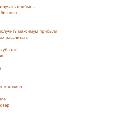
получать прибыль
 бизнеса
 получить максимум прибыли
их рассчитать
и
в убыток
ов
в
го магазина
вле
товар