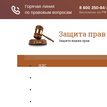
Защита прав
Защита ваших прав
Меню
НДС
ДТП
Загранпаспорт
Транспортный налог