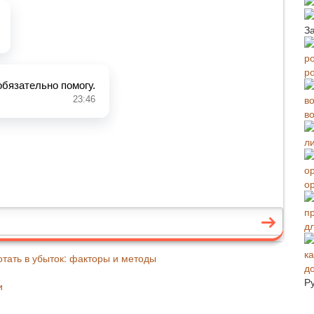
З
р
в
о
д
отать в убыток: факторы и методы
д
Р
и