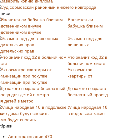
Заверить копию диплома
Суд сормовский районный нижнего новгорода
аписи
Является ли
бабушка близким
одственником внучке
Экзамен пдд для
лишенных
одительских прав
Что значит код 32 в
больничном листе
Акт осмотра
квартиры от
рганизации при покупке
До какого возраста
бесплатный проезд
ля детей в метро
Улица народная 18
в подольске какие
ома будут сносить
убрики
Автострахование
470