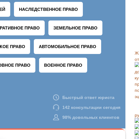
Ж
о
р