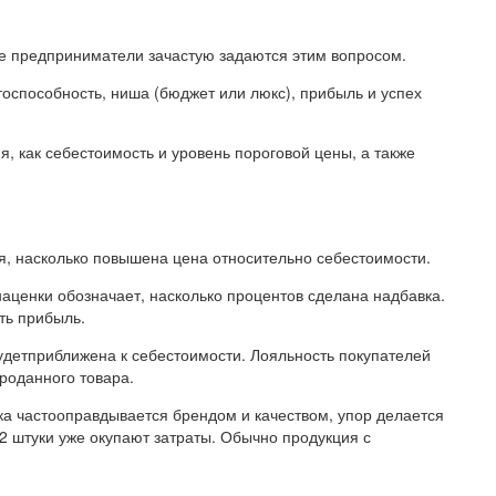
е предприниматели зачастую задаются этим вопросом.
тоспособность, ниша (бюджет или люкс), прибыль и успех
я, как себестоимость и уровень пороговой цены, а также
я, насколько повышена цена относительно себестоимости.
аценки обозначает, насколько процентов сделана надбавка.
ть прибыль.
будетприближена к себестоимости. Лояльность покупателей
проданного товара.
ка частооправдывается брендом и качеством, упор делается
-2 штуки уже окупают затраты. Обычно продукция с