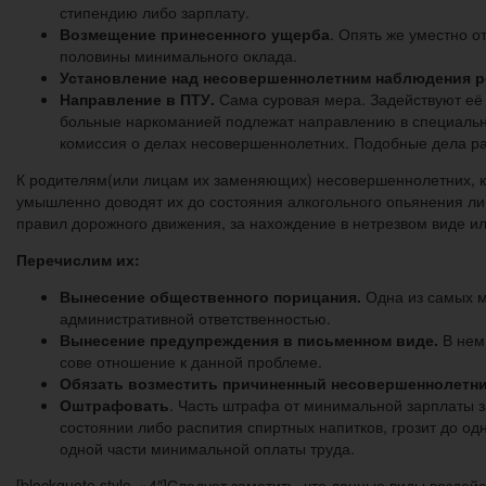
стипендию либо зарплату.
Возмещение принесенного ущерба
. Опять же уместно 
половины минимального оклада.
Установление над несовершеннолетним наблюдения р
Направление в ПТУ.
Сама суровая мера. Задействуют её 
больные наркоманией подлежат направлению в специальн
комиссия о делах несовершеннолетних. Подобные дела рас
К родителям(или лицам их заменяющих) несовершеннолетних, ко
умышленно доводят их до состояния алкогольного опьянения ли
правил дорожного движения, за нахождение в нетрезвом виде 
Перечислим их:
Вынесение общественного порицания.
Одна из самых м
административной ответственностью.
Вынесение предупреждения в письменном виде.
В нем 
сове отношение к данной проблеме.
Обязать возместить причиненный несовершеннолетн
Оштрафовать
. Часть штрафа от минимальной зарплаты з
состоянии либо распития спиртных напитков, грозит до од
одной части минимальной оплаты труда.
[blockquote style=»4″]Следует заметить, что данные виды возд