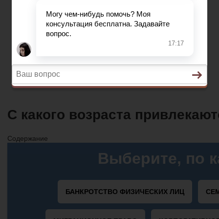
Автострахование
НДС
ДТП
Загранпаспорт
Транспортный налог
Автострахование
С какого возраста привлекаю
Содержание