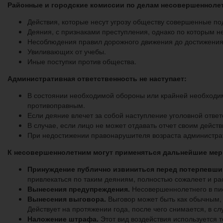
Районные и городские комиссии по делам несовершенноле
Действия, которые несут угрозу обществу совершенные по
Деяния, с признаками преступления, однако по которым н
Несоблюдения правил дорожного движения до достижения
Увиливающих от учебы.
Иные поступки против общества.
Административная ответственность не наступает:
В состоянии необходимой обороны или крайней необходим
противоправным.
Если деяние влечет за собой наступление уголовной отве
В случае, если лицо не может отдавать отчет своим дейст
При недостижении правонарушителя возраста администрат
К несовершеннолетним могут применяться дальнейшие мер
Принуждение публично извиниться перед потерпевши
привлекаться по таким деяниям, полностью сожалеет и ра
Вынесения предупреждения.
Несовершеннолетнего в пис
Вынесения выговора.
Выговор может быть как обычным, 
Действует на протяжении года, после чего снимается, в 
Наложение штрафа.
Этот вид воздействия используется т