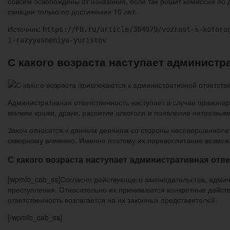
совсем освобождены от наказания, если так решит комиссия по
санкции только по достижении 16 лет.
Источник:
https://FB.ru/article/384979/vozrast-s-kotoro
i-razyyasneniya-yuristov
С какого возраста наступает администра
Административная ответственность наступает в случае правонар
мелкие кражи, драки, распитие алкоголя и появление нетрезвы
Закон относится к данным деяниям со стороны несовершеннолет
скверному влиянию. Именно поэтому их перевоспитание возможн
С какого возраста наступает административная отв
[wpmfc_cab_ss]Согласно действующего законодательства, админ
преступления. Относительно их принимаются конкретные действ
ответственность возлагается на их законных представителей.
[/wpmfc_cab_ss]