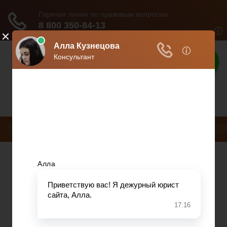
Защита прав
Защита ваших прав
Меню
НДС
ДТП
Загранпаспорт
Транспортный налог