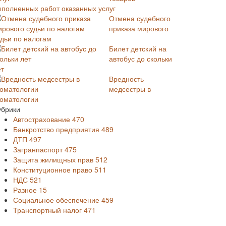
ыполненных работ оказанных услуг
Отмена судебного
приказа мирового
удьи по налогам
Билет детский на
автобус до скольки
ет
Вредность
медсестры в
томатологии
убрики
Автострахование
470
Банкротство предприятия
489
ДТП
497
Загранпаспорт
475
Защита жилищных прав
512
Конституционное право
511
НДС
521
Разное
15
Социальное обеспечение
459
Транспортный налог
471