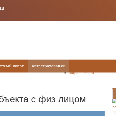
НДС
ртный налог
Автострахование
ДТП
Загранпаспорт
объекта с физ лицом