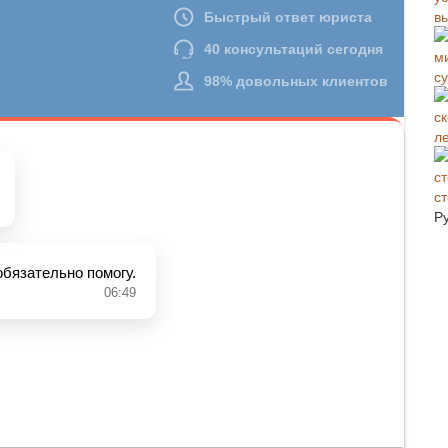
в
с
л
с
Р