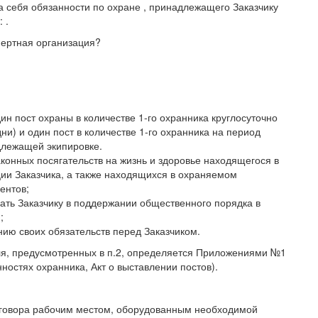
на себя обязанности по охране , принадлежащего Заказчику
 .
пертная организация?
дин пост охраны в количестве 1-го охранника круглосуточно
и) и один пост в количестве 1-го охранника на период
длежащей экипировке.
аконных посягательств на жизнь и здоровье находящегося в
и Заказчика, а также находящихся в охраняемом
ентов;
ать Заказчику в поддержании общественного порядка в
;
ию своих обязательств перед Заказчиком.
ля, предусмотренных в п.2, определяется Приложениями №1
ностях охранника, Акт о выставлении постов).
оговора рабочим местом, оборудованным необходимой