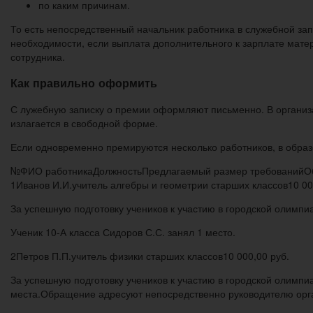
по каким причинам.
То есть непосредственный начальник работника в служебной зап
необходимости, если выплата дополнительного к зарплате мате
сотрудника.
Как правильно оформить
С лужебную записку о премии оформляют письменно. В организа
излагается в свободной форме.
Если одновременно премируются несколько работников, в образ
№ФИО работникаДолжностьПредлагаемый размер требованийО
1
Иванов И.И.
учитель алгебры и геометрии старших классов
10 00
За успешную подготовку учеников к участию в городской олимпи
Ученик 10-А класса Сидоров С.С. занял 1 место.
2Петров П.П.учитель физики старших классов10 000,00 руб.
За успешную подготовку учеников к участию в городской олимпиа
места.Обращение адресуют непосредственно руководителю орган