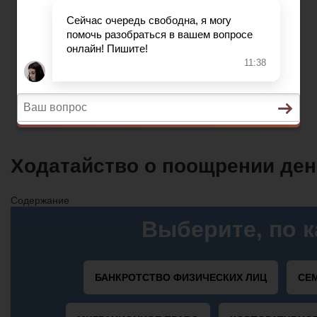
Автострахование
НДС
ДТП
Загранпаспорт
Транспортный налог
Автострахование
Ходатайство о поощрении ден
Содержание