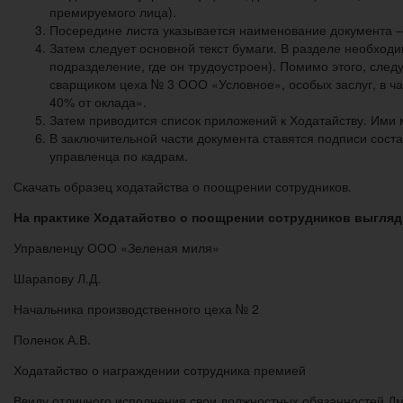
премируемого лица).
Посередине листа указывается наименование документа –
Затем следует основной текст бумаги. В разделе необход
подразделение, где он трудоустроен). Помимо этого, след
сварщиком цеха № 3 ООО «Условное», особых заслуг, в ча
40% от оклада».
Затем приводится список приложений к Ходатайству. Ими 
В заключительной части документа ставятся подписи сост
управленца по кадрам.
Скачать образец ходатайства о поощрении сотрудников.
На практике Ходатайство о поощрении сотрудников выгля
Управленцу ООО «Зеленая миля»
Шарапову Л.Д.
Начальника производственного цеха № 2
Поленок А.В.
Ходатайство о награждении сотрудника премией
Ввиду отличного исполнения свои должностных обязанностей Дм