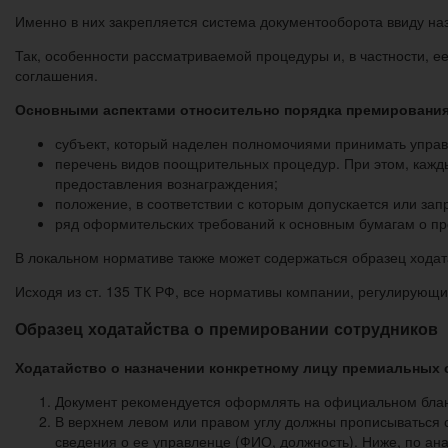
Именно в них закрепляется система документооборота ввиду на
Так, особенности рассматриваемой процедуры и, в частности, е
соглашения.
Основными аспектами относительно порядка премирования
субъект, который наделен полномочиями принимать упра
перечень видов поощрительных процедур. При этом, кажд
предоставления вознаграждения;
положение, в соответствии с которым допускается или з
ряд оформительских требований к основным бумагам о пре
В локальном нормативе также может содержаться образец ходат
Исходя из ст. 135 ТК РФ, все нормативы компании, регулирующ
Образец ходатайства о премировании сотрудников
Ходатайство о назначении конкретному лицу премиальных
Документ рекомендуется оформлять на официальном блан
В верхнем левом или правом углу должны прописываться с
сведения о ее управленце (ФИО, должность). Ниже, по ан