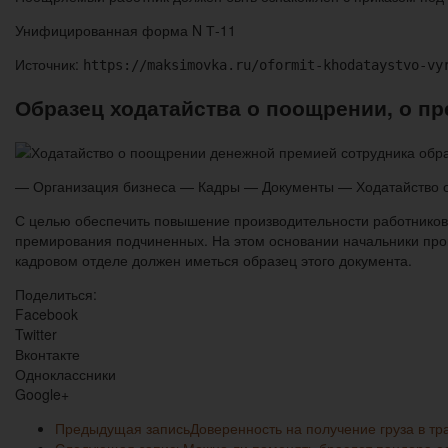
Унифицированная форма N Т-11
Источник:
https://maksimovka.ru/oformit-khodataystvo-vy
Образец ходатайства о поощрении, о п
— Организация бизнеса — Кадры — Документы — Ходатайство о
С целью обеспечить повышение производительности работников
премирования подчиненных. На этом основании начальники прои
кадровом отделе должен иметься образец этого документа.
Поделиться:
Facebook
Twitter
Вконтакте
Одноклассники
Google+
Предыдущая запись
Доверенность на получение груза в т
Следующая запись
Можно ли поменять браслет пандора е