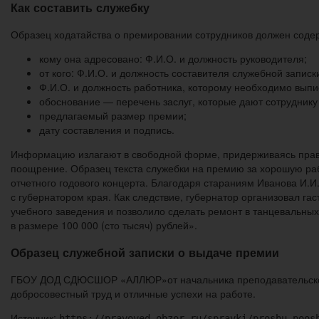
Как составить служебку
Образец ходатайства о премировании сотрудников должен сод
кому она адресовано: Ф.И.О. и должность руководителя;
от кого: Ф.И.О. и должность составителя служебной запис
Ф.И.О. и должность работника, которому необходимо вып
обоснование — перечень заслуг, которые дают сотруднику
предлагаемый размер премии;
дату составления и подпись.
Информацию излагают в свободной форме, придерживаясь прави
поощрение. Образец текста служебки на премию за хорошую рабо
отчетного годового концерта. Благодаря стараниям Иванова И.И
с губернатором края. Как следствие, губернатор организовал г
учебного заведения и позволило сделать ремонт в танцевальны
в размере 100 000 (сто тысяч) рублей».
Образец служебной записки о выдаче премии
ГБОУ ДОД СДЮСШОР «АЛЛЮР»от начальника преподавательского
добросовестный труд и отличные успехи на работе.
Источник:
https://pravoved-obzor.ru/spravki/proshu-poos