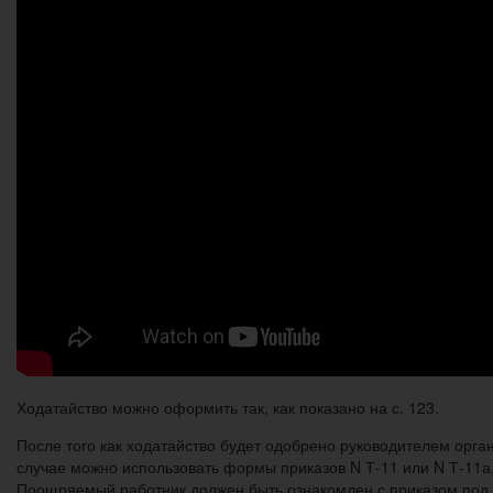
Ходатайство можно оформить так, как показано на с. 123.
После того как ходатайство будет одобрено руководителем орган
случае можно использовать формы приказов N Т-11 или N Т-11а,
Поощряемый работник должен быть ознакомлен с приказом под 