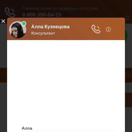
Защита прав
Защита ваших прав
Меню
НДС
ДТП
Загранпаспорт
Транспортный налог