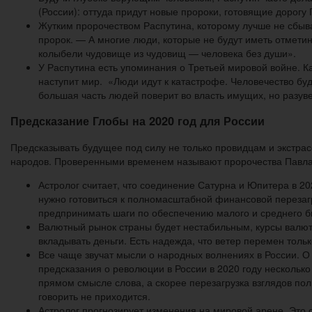
(России): оттуда придут новые пророки, готовящие дорогу 
Жутким пророчеством Распутина, которому лучше не сбыва
пророк. — А многие люди, которые не будут иметь отметины
колыбели чудовище из чудовищ — человека без души».
У Распутина есть упоминания о Третьей мировой войне. Ка
наступит мир. «Люди идут к катастрофе. Человечество буд
большая часть людей поверит во власть имущих, но разув
Предсказание Глобы на 2020 год для России
Предсказывать будущее под силу не только провидцам и экстрасе
народов. Проверенными временем называют пророчества Павла
Астролог считает, что соединение Сатурна и Юпитера в 20
нужно готовиться к полномасштабной финансовой перезагру
предпринимать шаги по обеспечению малого и среднего би
Валютный рынок страны будет нестабильным, курсы валют б
вкладывать деньги. Есть надежда, что ветер перемен толь
Все чаще звучат мысли о народных волнениях в России. О
предсказания о революции в России в 2020 году несколько
прямом смысле слова, а скорее перезагрузка взглядов по
говорить не приходится.
Астролог прогнозирует изменения на мировой арене. Это 