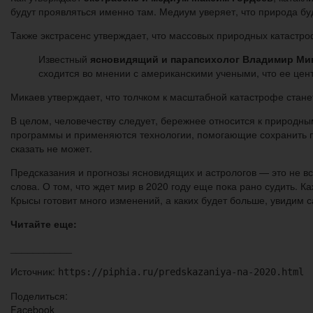
будут проявляться именно там. Медиум уверяет, что природа буд
Также экстрасенс утверждает, что массовых природных катастроф
Известный
ясновидящий и парапсихолог Владимир Ми
сходится во мнении с американскими учеными, что ее цен
Микаев утверждает, что толчком к масштабной катастрофе стан
В целом, человечеству следует, бережнее относится к природны
программы и применяются технологии, помогающие сохранить пр
сказать не может.
Предсказания и прогнозы ясновидящих и астрологов — это не в
слова. О том, что ждет мир в 2020 году еще пока рано судить. 
Крысы готовит много изменений, а каких будет больше, увидим с
Читайте еще:
___________
Источник:
https://piphia.ru/predskazaniya-na-2020.html
Поделиться:
Facebook