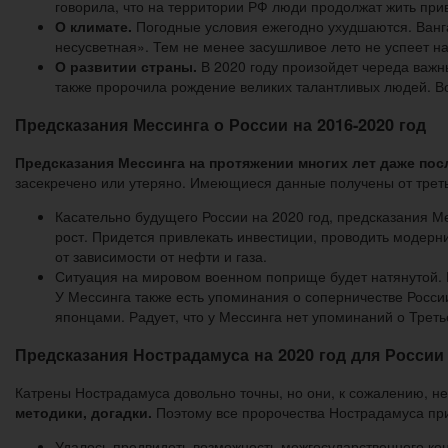
говорила, что на территории РФ люди продолжат жить при
О климате.
Погодные условия ежегодно ухудшаются. Ванга
несусветная». Тем не менее засушливое лето не успеет на
О развитии страны.
В 2020 году произойдет череда важн
также пророчила рождение великих талантливых людей. Во
Предсказания Мессинга о России на 2016-2020 год
Предсказания Мессинга на протяжении многих лет даже пос
засекречено или утеряно. Имеющиеся данные получены от треть
Касательно будущего России на 2020 год, предсказания М
рост. Придется привлекать инвестиции, проводить модерн
от зависимости от нефти и газа.
Ситуация на мировом военном поприще будет натянутой. 
У Мессинга также есть упоминания о соперничестве Росси
японцами. Радует, что у Мессинга нет упоминаний о Трет
Предсказания Нострадамуса на 2020 год для России
Катрены Нострадамуса довольно точны, но они, к сожалению, не
методики, догадки.
Поэтому все пророчества Нострадамуса пр
Удалось предвидеть возможность межгосударственного кон