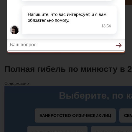
Автострахование
НДС
ДТП
Загранпаспорт
Транспортный налог
Автострахование
Полная гибель по минюсту в 2
Содержание