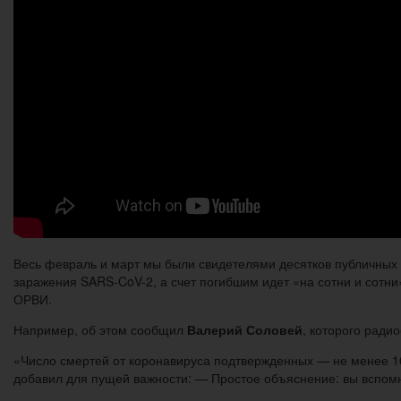
Весь февраль и март мы были свидетелями десятков публичных 
заражения SARS-CoV-2, а счет погибшим идет «на сотни и сотни
ОРВИ.
Например, об этом сообщил
Валерий Соловей
, которого ради
«Число смертей от коронавируса подтвержденных — не менее 16
добавил для пущей важности: — Простое объяснение: вы вспомн