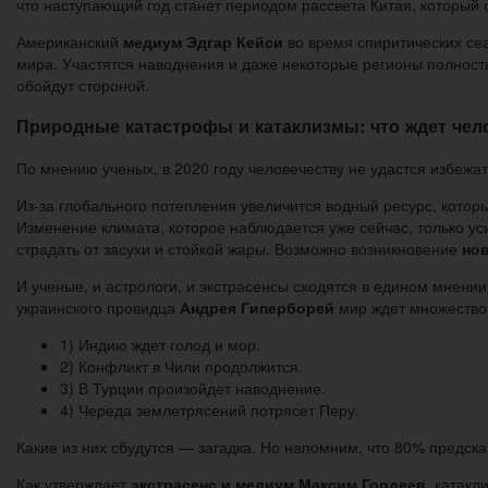
что наступающий год станет периодом рассвета Китая, который 
Американский
медиум Эдгар Кейси
во время спиритических сеа
мира. Участятся наводнения и даже некоторые регионы полност
обойдут стороной.
Природные катастрофы и катаклизмы: что ждет чел
По мнению ученых, в 2020 году человечеству не удастся избежа
Из-за глобального потепления увеличится водный ресурс, котор
Изменение климата, которое наблюдается уже сейчас, только уси
страдать от засухи и стойкой жары. Возможно возникновение
но
И ученые, и астрологи, и экстрасенсы сходятся в едином мнени
украинского провидца
Андрея Гиперборей
мир ждет множество
1) Индию ждет голод и мор.
2) Конфликт в Чили продолжится.
3) В Турции произойдет наводнение.
4) Череда землетрясений потрясет Перу.
Какие из них сбудутся — загадка. Но напомним, что 80% предск
Как утверждает
экстрасенс и медиум Максим Гордеев
, катакл