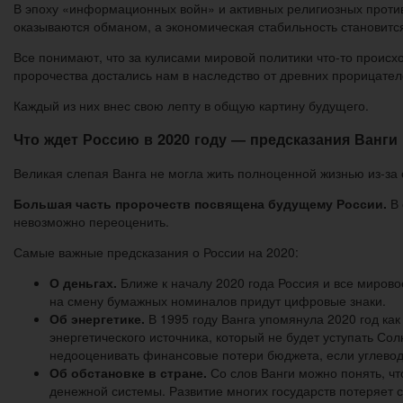
В эпоху «информационных войн» и активных религиозных проти
оказываются обманом, а экономическая стабильность становится
Все понимают, что за кулисами мировой политики что-то происхо
пророчества достались нам в наследство от древних прорицате
Каждый из них внес свою лепту в общую картину будущего.
Что ждет Россию в 2020 году ― предсказания Ванги
Великая слепая Ванга не могла жить полноценной жизнью из-за 
Большая часть пророчеств посвящена будущему России.
В 
невозможно переоценить.
Самые важные предсказания о России на 2020:
О деньгах.
Ближе к началу 2020 года Россия и все миров
на смену бумажных номиналов придут цифровые знаки.
Об энергетике.
В 1995 году Ванга упомянула 2020 год ка
энергетического источника, который не будет уступать С
недооценивать финансовые потери бюджета, если углевод
Об обстановке в стране.
Со слов Ванги можно понять, чт
денежной системы. Развитие многих государств потеряет 