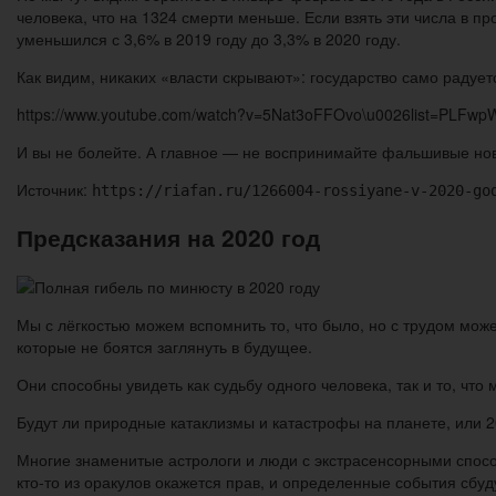
человека, что на 1324 смерти меньше. Если взять эти числа в 
уменьшился с 3,6% в 2019 году до 3,3% в 2020 году.
Как видим, никаких «власти скрывают»: государство само радуе
https://www.youtube.com/watch?v=5Nat3oFFOvo\u0026list=PLFw
И вы не болейте. А главное — не воспринимайте фальшивые ново
Источник:
https://riafan.ru/1266004-rossiyane-v-2020-go
Предсказания на 2020 год
Мы с лёгкостью можем вспомнить то, что было, но с трудом може
которые не боятся заглянуть в будущее.
Они способны увидеть как судьбу одного человека, так и то, что
Будут ли природные катаклизмы и катастрофы на планете, или 2
Многие знаменитые астрологи и люди с экстрасенсорными спосо
кто-то из оракулов окажется прав, и определенные события сбуд