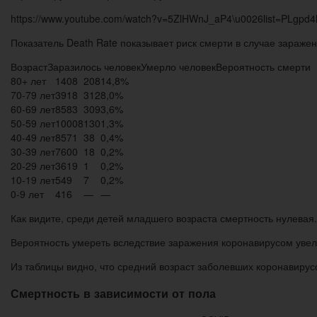
https://www.youtube.com/watch?v=5ZlHWnJ_aP4\u0026list=PLgp
Показатель Death Rate показывает риск смерти в случае зараже
ВозрастЗаразилось человекУмерло человекВероятность смерти
80+ лет
1408
208
14,8%
70-79 лет
3918
312
8,0%
60-69 лет
8583
309
3,6%
50-59 лет
10008
130
1,3%
40-49 лет
8571
38
0,4%
30-39 лет
7600
18
0,2%
20-29 лет
3619
1
0,2%
10-19 лет
549
7
0,2%
0-9 лет
416
—
—
Как видите, среди детей младшего возраста смертность нулевая
Вероятность умереть вследствие заражения коронавирусом увели
Из таблицы видно, что средний возраст заболевших коронавирус
Смертность в зависимости от пола