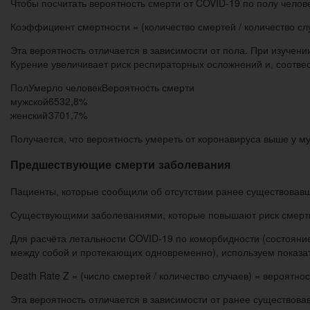
Чтобы посчитать вероятность смерти от COVID-19 по полу чело
Коэффициент смертности = (количество смертей / количество сл
Эта вероятность отличается в зависимости от пола. При изучени
Курение увеличивает риск респираторных осложнений и, соотвес
ПолУмерло человекВероятность смерти
мужской
653
2,8%
женский
370
1,7%
Получается, что вероятность умереть от коронавируса выше у 
Предшествующие смерти заболевания
Пациенты, которые сообщили об отсутствии ранее существовавш
Существующими заболеваниями, которые повышают риск смерти
Для расчёта летальности COVID-19 по коморбидности (состояние
между собой и протекающих одновременно), используем показат
Death Rate Z = (число смертей / количество случаев) = вероятно
Эта вероятность отличается в зависимости от ранее существова