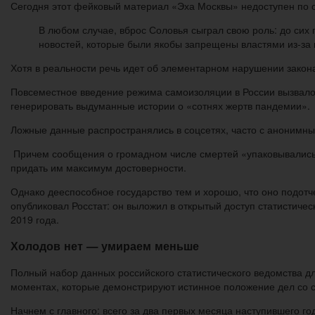
Сегодня этот фейковый материал «Эха Москвы» недоступен по о
В любом случае, вброс Соловья сыграл свою роль: до сих
новостей, которые были якобы запрещены властями из-за 
Хотя в реальности речь идет об элементарном нарушении зак
Повсеместное введение режима самоизоляции в России вызвало в
генерировать выдуманные истории о «сотнях жертв пандемии».
Ложные данные распространялись в соцсетях, часто с анонимны
Причем сообщения о громадном числе смертей «упаковывались
придать им максимум достоверности.
Однако дееспособное государство тем и хорошо, что оно подотч
опубликовал Росстат: он выложил в открытый доступ статистиче
2019 года.
Холодов нет — умираем меньше
Полный набор данных российского статистического ведомства д
моментах, которые демонстрируют истинное положение дел со с
Начнем с главного: всего за два первых месяца наступившего го