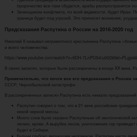
пророчество все-таки сбудется, арабы распространятся по
Зачинщиком конфликта, по всей видимости, будет Иран. П
граница будет под угрозой. Это принесет волнения, ухудш
Предсказания Распутина о России на 2016-2020 год
Николай II называл неграмотного крестьянина Распутина «божьи
и всего человечества.
https://www.youtube.com/watch?v=9DH-7LnPO54\u0026list=PLgp
В своих записях, которые были рассекречены в конце XX века, 
Примечательно, что почти все его предсказания о России 
СССР, Чернобыльской катастрофе.
В рассекреченных записях Распутина есть немало предсказаний 
Распутин говорил о том, что в 21 веке российские гражда
некой черной мессы.
Много слов было сказано Распутиным об экологической к
легких, крови. А вырубка лесов, уничтожение гор приведе
будет в Сибири.
Будучи глубоко верующим человеком, Распутин часто делал