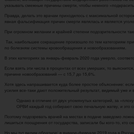
указывать смежные причины смерти, чтобы немного «подкрасить
Правда, делать это врачам приходилось с максимальной осторо
явная фальсификация причин смерти являлась и является угол
При огромном желании и крайней степени подозрительности так
Так, наибольшее сокращение произошло по тем категориям при
по болезням системы кровообращения и новообразованиям.
В этих категориях за январь-февраль 2020 года умерло, соответ
Если взять эти числа в процентах от всех умерших, то выяснится
причине новообразований — с 15,7 до 15,6%.
Хотя здесь напрашивается куда более простое объяснение: если
усилия все-таки дают положительный результат, видимый уже и в
Однако в отличие от двух упомянутых категорий, за «плох
ОРВИ каждый год собирают свою печальную жатву, и это с
Поэтому подозревать врачей на местах в подаче заведомо ложны
лишиться поощрения от государства, записали бы кого-то, кто с
Но мы тут видим обратное: в январе-феврале 2019 года в Росси