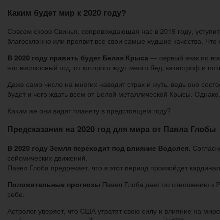
Каким будет мир к 2020 году?
Совсем скоро Свинья, сопровождающая нас в 2019 году, уступит 
благосклонно или проявит все свои самые худшие качества. Что 
В 2020 году править будет Белая Крыса
— первый знак по во
это високосный год, от которого ждут много бед, катастроф и по
Даже само число на многих наводит страх и жуть, ведь оно состо
будет и чего ждать всем от Белой металлической Крысы. Однако,
Каким же они видят планету в предстоящем году?
Предсказания на 2020 год для мира от Павла Глобы
В 2020 году Земля переходит под влияние Водолея.
Согласно
сейсмических движений.
Павел Глоба предрекает, что в этот период произойдет кардинал
Положительные прогнозы
Павел Глоба дает по отношению к Р
себе.
Астролог уверяет, что США утратят свою силу и влияние на мир