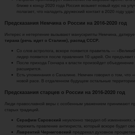
ближе к концу 2020 года Россия возьмет новый курс на 
полагает, что наладить дружеский контакт в 2020 году удас
Предсказания Немчина о России на 2016-2020 год
Интерес и нетерпение вызывают манускрипты Немчина, датиру
тирана (речь идет о Сталине), распад СССР.
Со слов астролога, вскоре появится правитель ― «Велики
лидер появится после правления 10 царей. Он предъявит
После прихода Гончара к власти произойдет объединение 
расширится.
Есть упоминания о Сахалине. Немчин говорил о том, что «
новой расе. В отдаленном будущем остальные территории 
Предсказания старцев о России на 2016-2020 год
Люди православной веры с особенным уважением принимают пре
старых традиций.
Серафим Саровский
неуклонно твердил об изменениях, 
пережить правление антихриста, который вскоре будет све
Лаврентий Черниговский
предрекал духовное процветани