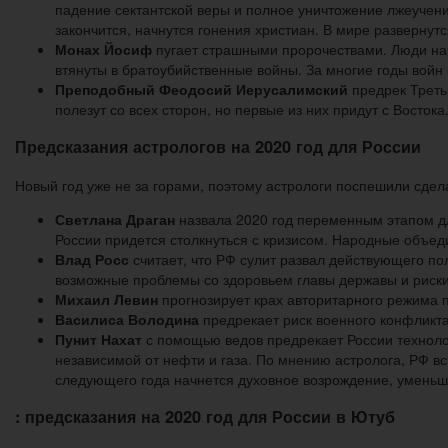
падение сектантской веры и полное уничтожение лжеучений
закончится, начнутся гонения христиан. В мире разверну
Монах Йосиф
пугает страшными пророчествами. Люди начн
втянуты в братоубийственные войны. За многие годы войн
Преподобный Феодосий Иерусалимский
предрек Треть
полезут со всех сторон, но первые из них придут с Востока
Предсказания астрологов на 2020 год для России
Новый год уже не за горами, поэтому астрологи поспешили сдел
Светлана Драган
назвала 2020 год переменным этапом д
России придется столкнуться с кризисом. Народные объе
Влад Росс
считает, что РФ сулит развал действующего по
возможные проблемы со здоровьем главы державы и риски,
Михаил Левин
прогнозирует крах авторитарного режима п
Василиса Володина
предрекает риск военного конфликта
Пунит Нахат
с помощью ведов предрекает России технолог
независимой от нефти и газа. По мнению астролога, РФ вст
следующего года начнется духовное возрождение, уменьш
: предсказания на 2020 год для России в Ютуб