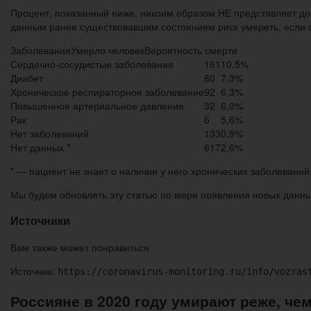
Процент, показанный ниже, никоим образом НЕ представляет до
данным ранее существовавшим состоянием риск умереть, если о
ЗаболеванияУмерло человекВероятность смерти
Сердечно-сосудистые заболевания
161
10,5%
Диабет
80
7,3%
Хроническое респираторное заболевание
92
6,3%
Повышенное артериальное давление
32
6,0%
Рак
6
5,6%
Нет заболеваний
133
0,9%
Нет данных *
617
2,6%
* — пациент не знает о наличии у него хронических заболеваний
Мы будем обновлять эту статью по мере появления новых данны
Источники
Вам также может понравиться
Источник:
https://coronavirus-monitoring.ru/info/vozras
Россияне в 2020 году умирают реже, чем