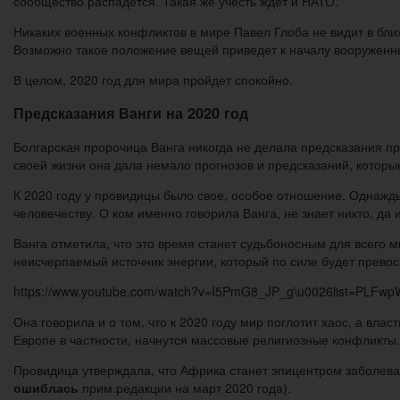
сообщество распадется. Такая же учесть ждет и НАТО.
Никаких военных конфликтов в мире Павел Глоба не видит в бл
Возможно такое положение вещей приведет к началу вооруженны
В целом, 2020 год для мира пройдет спокойно.
Предсказания Ванги на 2020 год
Болгарская пророчица Ванга никогда не делала предсказания п
своей жизни она дала немало прогнозов и предсказаний, которы
К 2020 году у провидицы было свое, особое отношение. Однажды 
человечеству. О ком именно говорила Ванга, не знает никто, да
Ванга отметила, что это время станет судьбоносным для всего м
неисчерпаемый источник энергии, который по силе будет превос
https://www.youtube.com/watch?v=I5PmG8_JP_g\u0026list=PLFw
Она говорила и о том, что к 2020 году мир поглотит хаос, а влас
Европе в частности, начнутся массовые религиозные конфликты.
Провидица утверждала, что Африка станет эпицентром заболева
ошиблась
прим.редакции на март 2020 года).