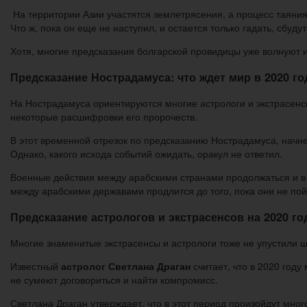
На территории Азии участятся землетрясения, а процесс таяния
Что ж, пока он еще не наступил, и остается только гадать, сбуду
Хотя, многие предсказания болгарской провидицы уже волнуют и
Предсказание Нострадамуса: что ждет мир в 2020 го
На Нострадамуса ориентируются многие астрологи и экстрасенсы
некоторые расшифровки его пророчеств.
В этот временной отрезок по предсказанию Нострадамуса, начне
Однако, какого исхода событий ожидать, оракул не ответил.
Военные действия между арабскими странами продолжаться и в 
между арабскими державами продлится до того, пока они не пойм
Предсказание астрологов и экстрасенсов на 2020 го
Многие знаменитые экстрасенсы и астрологи тоже не упустили ша
Известный
астролог Светлана Драган
считает, что в 2020 год
не сумеют договориться и найти компромисс.
Светлана Драган утверждает, что в этот период произойдут мн