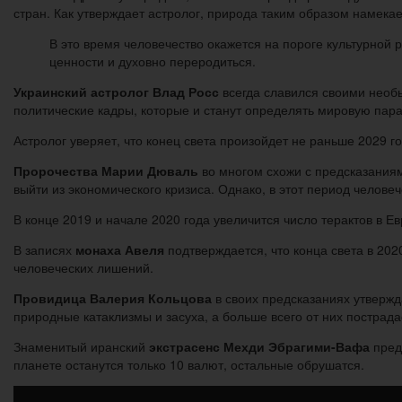
стран. Как утверждает астролог, природа таким образом намека
В это время человечество окажется на пороге культурной 
ценности и духовно переродиться.
Украинский астролог Влад Росс
всегда славился своими необ
политические кадры, которые и станут определять мировую па
Астролог уверяет, что конец света произойдет не раньше 2029 го
Пророчества Марии Дюваль
во многом схожи с предсказаниям
выйти из экономического кризиса. Однако, в этот период челове
В конце 2019 и начале 2020 года увеличится число терактов в 
В записях
монаха Авеля
подтверждается, что конца света в 202
человеческих лишений.
Провидица Валерия Кольцова
в своих предсказаниях утвержд
природные катаклизмы и засуха, а больше всего от них пострада
Знаменитый иранский
экстрасенс Мехди Эбрагими-Вафа
предр
планете останутся только 10 валют, остальные обрушатся.