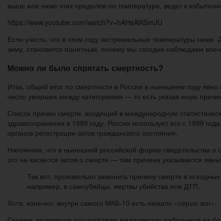
выше или ниже этих пределов по температуре, ведет к избыточн
https://www.youtube.com/watch?v=hAHsAlKSmJU
Если учесть, что в этом году экстремальные температуры ниже -
зиму, становится понятным, почему мы сегодня наблюдаем вп
Можно ли было спрятать смертность?
Итак, общий итог по смертности в России в нынешнем году явно
число умерших между категориями — то есть указав иную причи
Список причин смерти, входящий в международную статистичес
здравоохранения в 1989 году. Россия использует его с 1999 года
органов регистрации актов гражданского состояния.
Напомним, что в нынешней российской форме свидетельства о с
это не касается актов о смерти — там причина указывается явн
Так вот, произвольно заменить причину смерти в исходных
например, в самоубийцы, жертвы убийства или ДТП.
Хотя, конечно, внутри самого МКБ-10 есть немало «серых зон».
Скажем, мотивация государством медицинских работников на б