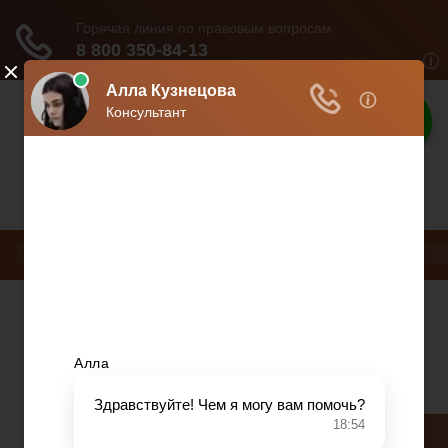
Защита прав
Защита ваших прав
Меню
НДС
ДТП
Загранпаспорт
Транспортный налог