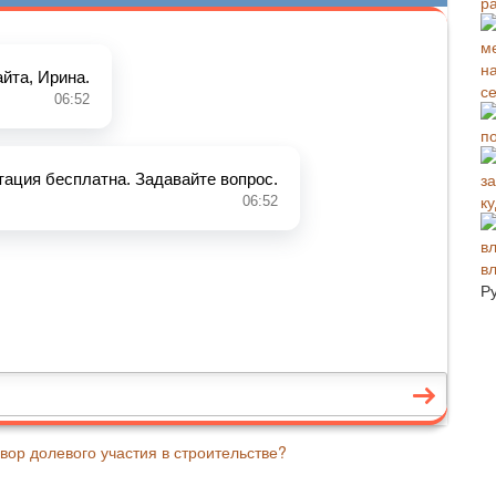
ра
с
п
к
в
Р
ор долевого участия в строительстве?