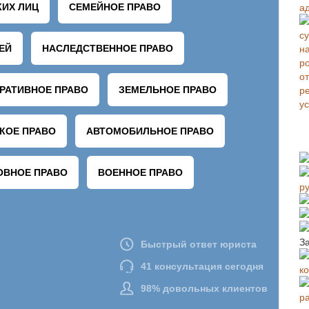
а
р
З
к