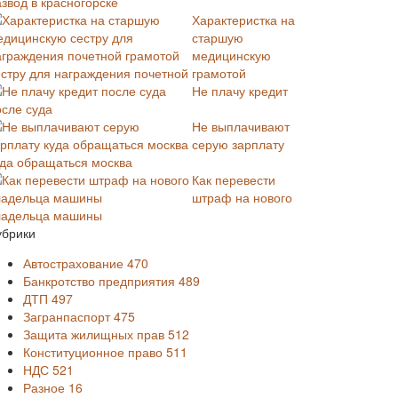
звод в красногорске
Характеристка на
старшую
медицинскую
естру для награждения почетной грамотой
Не плачу кредит
осле суда
Не выплачивают
серую зарплату
уда обращаться москва
Как перевести
штраф на нового
ладельца машины
убрики
Автострахование
470
Банкротство предприятия
489
ДТП
497
Загранпаспорт
475
Защита жилищных прав
512
Конституционное право
511
НДС
521
Разное
16