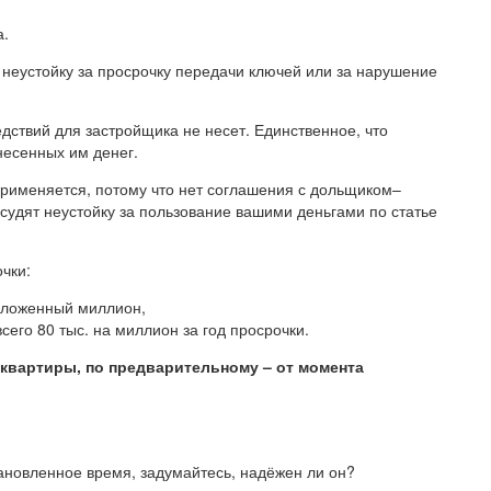
а.
ь неустойку за просрочку передачи ключей или за нарушение
ствий для застройщика не несет. Единственное, что
несенных им денег.
применяется, потому что нет соглашения с дольщиком–
судят неустойку за пользование вашими деньгами по статье
чки:
 вложенный миллион,
его 80 тыс. на миллион за год просрочки.
 квартиры, по предварительному – от момента
ановленное время, задумайтесь, надёжен ли он?