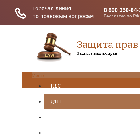
Защита прав
Защита ваших прав
Меню
НДС
ДТП
Загранпаспорт
Транспортный налог