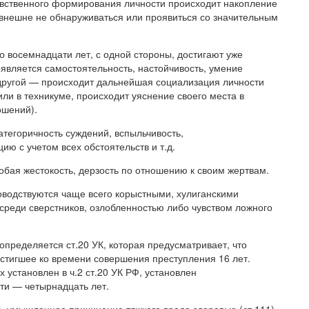
авственного формирования личности происходит накопление
 внешне не обнаруживаться или проявиться со значительным
 восемнадцати лет, с одной стороны, достигают уже
оявляется самостоятельность, настойчивость, умение
с другой — происходит дальнейшая социализация личности
ли в техникуме, происходит уяснение своего места в
ошений).
атегоричность суждений, вспыльчивость,
ю с учетом всех обстоятельств и т.д.
бая жестокость, дерзость по отношению к своим жертвам.
ководствуются чаще всего корыстными, хулиганскими
среди сверстников, озлобленностью либо чувством ложного
пределяется ст.20 УК, которая предусматривает, что
остигшее ко времени совершения преступления 16 лет.
 установлен в ч.2 ст.20 УК РФ, установлен
ти — четырнадцать лет.