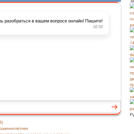
З
р
1
бе
п
х
р
Р
5)
ершеннолетних
преступности несовер-шеннолетних