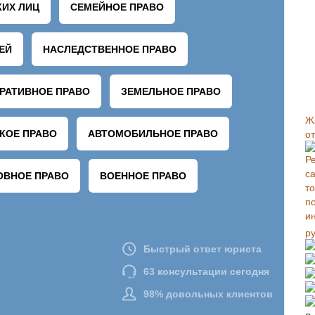
Ж
о
р