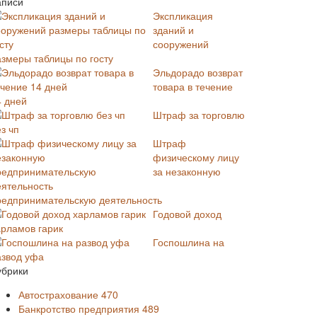
аписи
Экспликация
зданий и
сооружений
азмеры таблицы по госту
Эльдорадо возврат
товара в течение
4 дней
Штраф за торговлю
з чп
Штраф
физическому лицу
за незаконную
редпринимательскую деятельность
Годовой доход
арламов гарик
Госпошлина на
азвод уфа
убрики
Автострахование
470
Банкротство предприятия
489