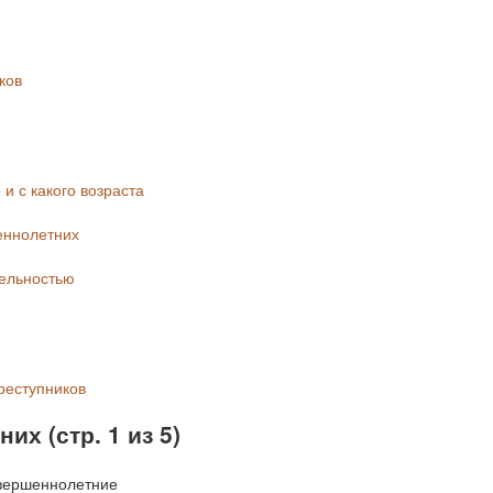
ков
 и с какого возраста
еннолетних
тельностью
реступников
х (стр. 1 из 5)