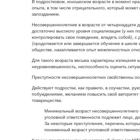
В подростковом, юношеском возрасте в момент нр
опыта, в том числе отрицательного, который может
запозданием.
Несовершеннолетние в возрасте от четырнадцати до
достаточно высокого уровня социализации (у них п
контролировать свое поведение, владеть собой), 
(продолжается или завершается обучение в школе и
обществе, накапливается опыт межличностных отн
Для такого возраста весьма характерны излишняя к
неуравновешенность, неспособность оценить ситуаци
Преступности несовершеннолетних свойственны осо
Действуют подростки, как правило, в соучастии, ру
побуждениями, желанием повысить свой авторитет 
товарищества.
Минимальный возраст несовершеннолетнего о
уголовной ответственности подлежит лицо, д
За некоторые преступления, перечень которых
пониженный возраст уголовной ответственнос