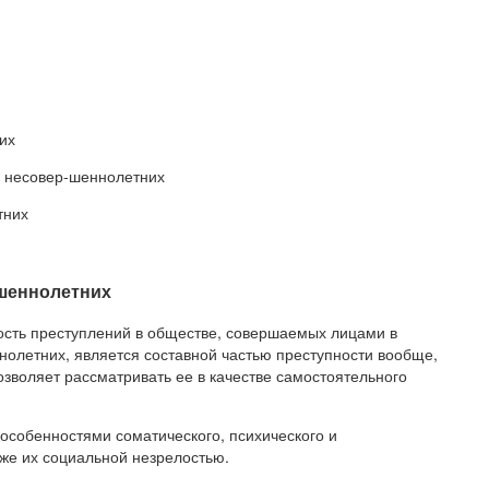
их
и несовер-шеннолетних
тних
ршеннолетних
ость преступлений в обществе, совершаемых лицами в
ннолетних, является составной частью преступности вообще,
озволяет рассматривать ее в качестве самостоятельного
особенностями соматического, психического и
кже их социальной незрелостью.