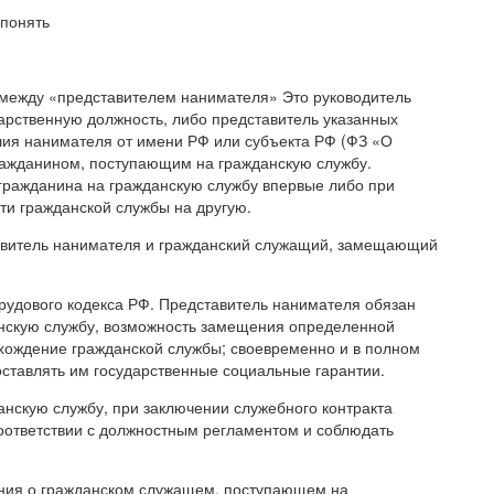
 между «представителем нанимателя» Это руководитель
арственную должность, либо представитель указанных
ия нанимателя от имени РФ или субъекта РФ (ФЗ «О
гражданином, поступающим на гражданскую службу.
гражданина на гражданскую службу впервые либо при
ти гражданской службы на другую.
авитель нанимателя и гражданский служащий, замещающий
рудового кодекса РФ. Представитель нанимателя обязан
анскую службу, возможность замещения определенной
хождение гражданской службы; своевременно и в полном
ставлять им государственные социальные гарантии.
анскую службу, при заключении служебного контракта
оответствии с должностным регламентом и соблюдать
ения о гражданском служащем, поступающем на