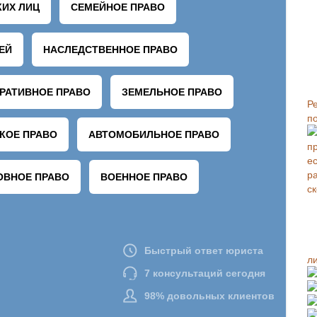
Р
п
л