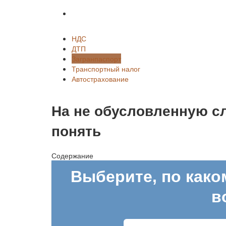
Автострахование
НДС
ДТП
Загранпаспорт
Транспортный налог
Автострахование
На не обусловленную с
понять
Содержание