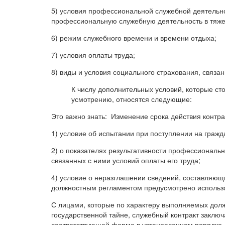
5) условия профессиональной служебной деятельно
профессиональную служебную деятельность в тяжел
6) режим служебного времени и времени отдыха;
7) условия оплаты труда;
8) виды и условия социального страхования, связ
К числу дополнительных условий, которые ст
усмотрению, относятся следующие:
Это важно знать: Изменение срока действия контра
1) условие об испытании при поступлении на гражд
2) о показателях результативности профессиональ
связанных с ними условий оплаты его труда;
4) условие о неразглашении сведений, составляющ
должностным регламентом предусмотрено использо
С лицами, которые по характеру выполняемых долж
государственной тайне, служебный контракт заклю
соответствующей форме в установленном порядке.