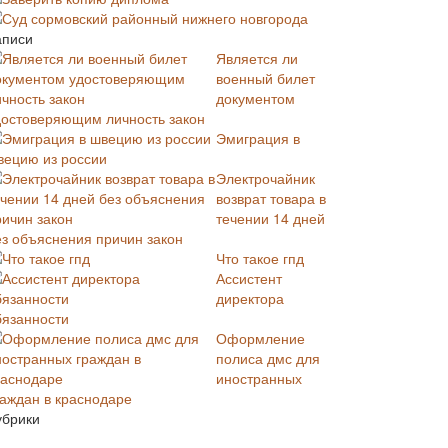
Суд сормовский районный нижнего новгорода
аписи
Является ли
военный билет
документом
достоверяющим личность закон
Эмиграция в
вецию из россии
Электрочайник
возврат товара в
течении 14 дней
ез объяснения причин закон
Что такое гпд
Ассистент
директора
бязанности
Оформление
полиса дмс для
иностранных
раждан в краснодаре
убрики