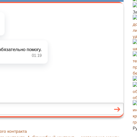
З
у
ш
б
о
г
Р
го контракта
ого контракта. 1. Служебный контракт — соглашение между