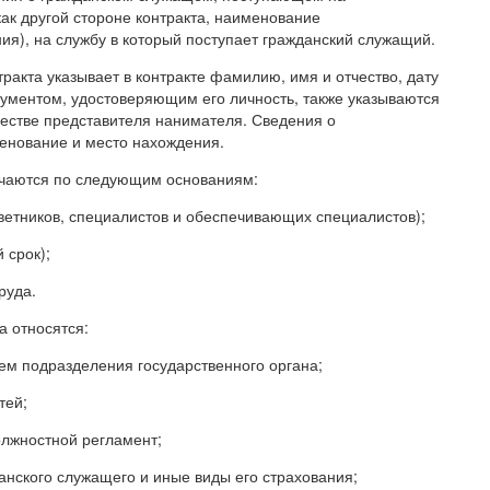
ак другой стороне контракта, наименование
ния), на службу в который поступает гражданский служащий.
ракта указывает в контракте фамилию, имя и отчество, дату
кументом, удостоверяющим его личность, также указываются
честве представителя нанимателя. Сведения о
енование и место нахождения.
ичаются по следующим основаниям:
оветников, специалистов и обеспечивающих специалистов);
 срок);
руда.
а относятся:
ем подразделения государственного органа;
тей;
олжностной регламент;
анского служащего и иные виды его страхования;