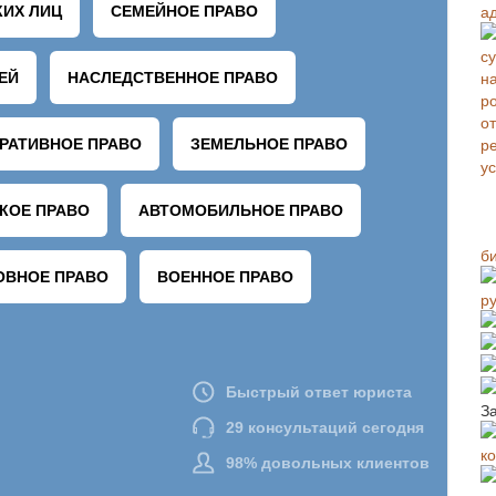
а
б
р
З
к