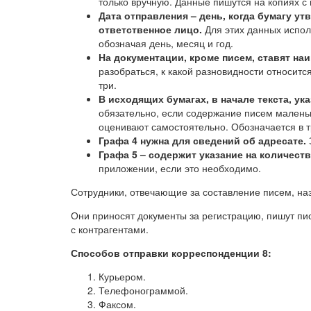
только вручную. Данные пишутся на копиях с 
Дата отправления – день, когда бумагу ут
ответственное лицо.
Для этих данных испол
обозначая день, месяц и год.
На документации, кроме писем, ставят на
разобраться, к какой разновидности относитс
три.
В исходящих бумагах, в начале текста, ук
обязательно, если содержание писем малень
оценивают самостоятельно. Обозначается в т
Графа 4 нужна для сведений об адресате.
Графа 5 – содержит указание на количеств
приложении, если это необходимо.
Сотрудники, отвечающие за составление писем, на
Они приносят документы за регистрацию, пишут пи
с контрагентами.
Способов отправки корреспонденции 8:
Курьером.
Телефонограммой.
Факсом.