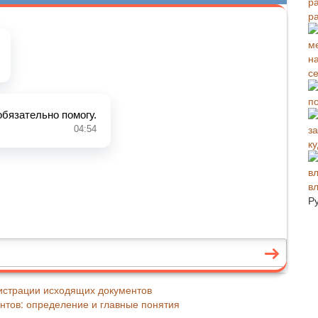
ра
с
п
к
в
Р
истрации исходящих документов
нтов: определение и главные понятия