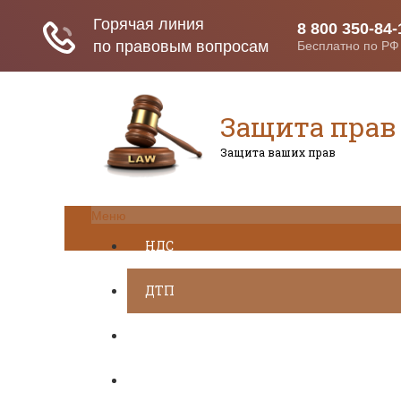
Защита прав
Защита ваших прав
Меню
НДС
ДТП
Загранпаспорт
Транспортный налог