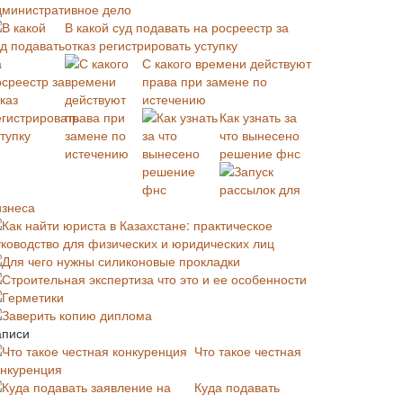
дминистративное дело
В какой суд подавать на росреестр за
отказ регистрировать уступку
С какого времени действуют
права при замене по
истечению
Как узнать за
что вынесено
решение фнс
Запуск
рассылок для
изнеса
Как найти юриста в Казахстане: практическое
уководство для физических и юридических лиц
Для чего нужны силиконовые прокладки
Строительная экспертиза что это и ее особенности
Герметики
Заверить копию диплома
аписи
Что такое честная
онкуренция
Куда подавать