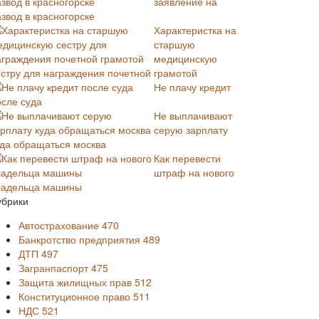
заявление на
звод в красногорске
Характеристка на
старшую
медицинскую
естру для награждения почетной грамотой
Не плачу кредит
осле суда
Не выплачивают
серую зарплату
уда обращаться москва
Как перевести
штраф на нового
ладельца машины
убрики
Автострахование
470
Банкротство предприятия
489
ДТП
497
Загранпаспорт
475
Защита жилищных прав
512
Конституционное право
511
НДС
521