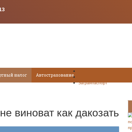
НДС
ртный налог
Автострахование
ДТП
Загранпаспорт
не виноват как дакозать