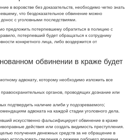
ние в воровстве без доказательств, необходимо четко знать
рпевшему, что бездоказательное обвинение можно
 донос с уголовными последствиями.
имо предложить потерпевшему обратиться в полицию с
 правило, потерпевший будет обращаться к сотруднику
вности конкретного лица, либо воздержится от
нованном обвинении в краже будет
отному адвокату, которому необходимо изложить все
м правоохранительных органов, проводящих дознание или
вых подтвердить наличие алиби у подозреваемого;
омендациям адвоката на каждой стадии уголовного дела.
певший искусственно фальсифицирует обвинение в краже
тивоправные действия или создать видимость преступления.
 целью получения денежных средств за не обращение в
димо использовать сведения о режиме рабочего времени