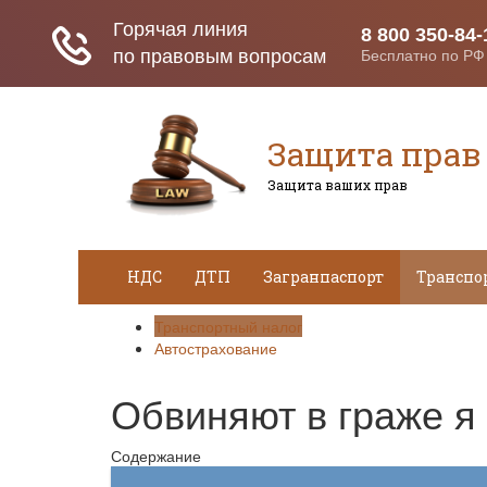
Защита прав
Защита ваших прав
НДС
ДТП
Загранпаспорт
Транспо
Транспортный налог
Автострахование
Обвиняют в граже я 
Содержание