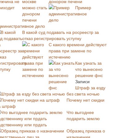
донором печени
Пример
дминистративное дело
В какой суд подавать на росреестр за
отказ регистрировать уступку
С какого времени действуют
права при замене по
истечению
Как узнать за
что вынесено
решение фнс
Записи
Штраф за езду
без света ночью
Почему нет скидки
а штраф
Что выгоднее
подарить землю
одственнику или прдать
Образец приказа о
назначении