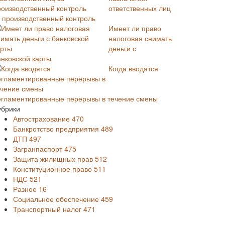
ответственных лиц
а производственный контроль
Имеет ли право
налоговая снимать
деньги с
анковской карты
Когда вводятся
егламентированные перерывы в течение смены
убрики
Автострахование
470
Банкротство предприятия
489
ДТП
497
Загранпаспорт
475
Защита жилищных прав
512
Конституционное право
511
НДС
521
Разное
16
Социальное обеспечение
459
Транспортный налог
471