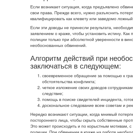
Если возникает ситуация, когда предъявлено обвине
свои права. Прежде всего, нужно разъяснить поте
квалифицировать как клевету или заведомо ложный
Если эти доводы не принесли результата, необход
заявлением о краже, чтобы установить истину. Как
полиции только при абсолютной уверенности в вино
необоснованных обвинений.
Алгоритм действий при необос
заключаться в следующем:
своевременное обращение за помощью к грам
обстоятельства конфликта;
четкое изложение своих доводов сотрудника
следствие;
помощь в поиске свидетелей инцидента, гото
доскональное следование всем советам и рек
Нередко возникают ситуации, когда мнимый потер
постороннего лица, чтобы скрыть собственные про
Это может происходить и по корыстным мотивам, с
полиции. При обвинении в краже на работе необхо