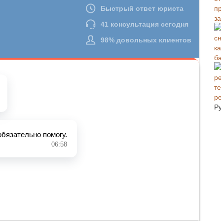
з
б
р
Р