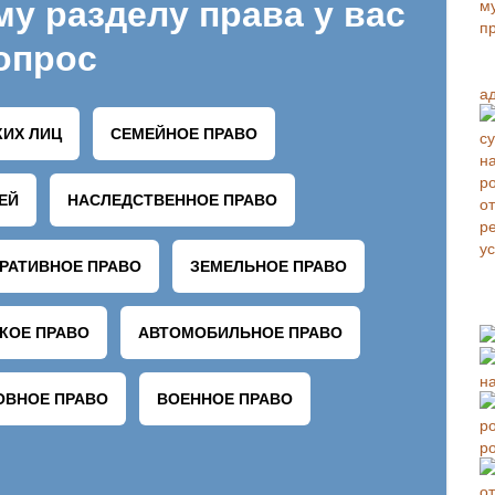
а
н
р