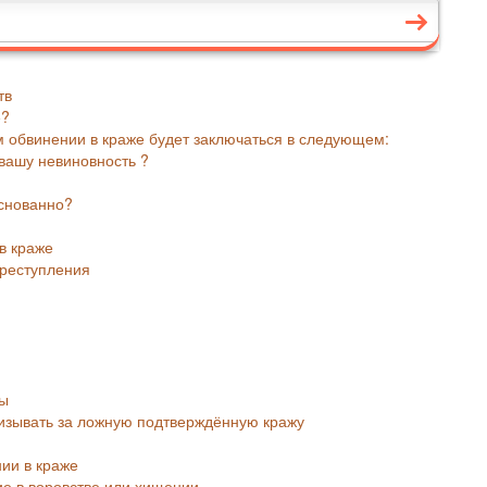
тв
е?
 обвинении в краже будет заключаться в следующем:
 вашу невиновность ?
основанно?
в краже
преступления
ны
призывать за ложную подтверждённую кражу
нии в краже
е в воровстве или хищении