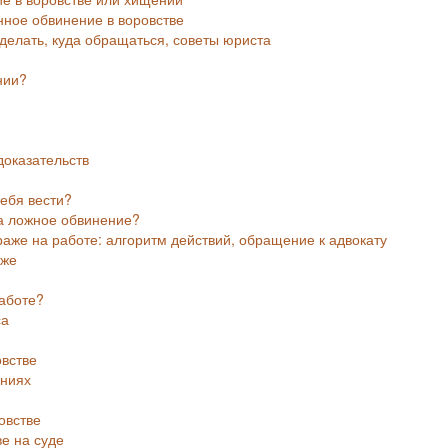
ное обвинение в воровстве
 делать, куда обращаться, советы юриста
нии?
доказательств
себя вести?
за ложное обвинение?
раже на работе: алгоритм действий, обращение к адвокату
аже
работе?
са
овстве
ениях
овстве
е на суде