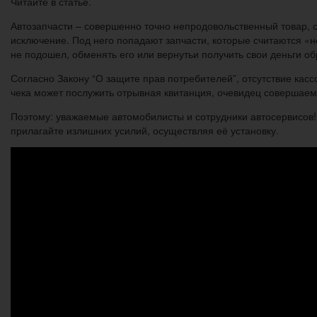
Читайте в статье.
Автозапчасти – совершенно точно непродовольственный товар, с
исключение. Под него попадают запчасти, которые считаются «
не подошел, обменять его или вернутьи получить свои деньги об
Согласно Закону “О защите прав потребителей”, отсутствие касс
чека может послужить отрывная квитанция, очевидец совершаем
Поэтому: уважаемые автомобилисты и сотрудники автосервисов! Е
прилагайте излишних усилий, осуществляя её установку.