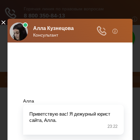
Защита прав
Защита ваших прав
Меню
НДС
ДТП
Загранпаспорт
Транспортный налог