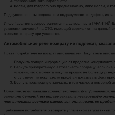
требованиям законодательства;
целям, для которого оно предназначено, либо целям, о ко
Под существенным недостатком подразумевается дефект, из-за 
Инфо Гарантия распространяется на автозапчасти ГАРАНТ
установки запчастей на СТО, имеющей сертификат на данный вид
выявляется сразу при установке.
Автомобильное реле возврату не подлежит, сказали
Права потребителя на возврат автозапчастей Покупатель автоза
Получить полную информацию от продавца-консультанта о 
Вернуть приобретённую автозапчасть продавцу, если она 
условии, что с момента покупки прошло не более двух нед
отсутствует, то покупателю придётся доказывать факт при
Вернуть неисправную запчасть, в том числе, и номерной аг
Помните, если магазин провел экспертизу и установил, 
заменили детали), вы вправе заказать независимую экспе
что виноваты все-таки именно вы, оплачивать ее придетс
Требование потребителя о возврате уплаченной за указанный то
Естественно, все условия по упаковке, товарному виду и т.д.