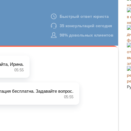
н
ф
э
р
Р