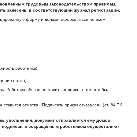
тановленным трудовым законодательством правилам.
ть занесены в соответствующий журнал регистрации.
ицированную форму и должен оформляться по всем
жность работника;
;
щение штата).
ь. Работник обязан поставить подпись о том, что был
е ставится отметка «Подписать приказ отказался» (ст. 84 ТК
ень увольнения, документ отправляется ему домой
ет подписан, с сокращенным работником осуществляют